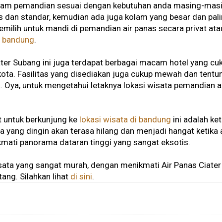
 kolam pemandian sesuai dengan kebutuhan anda masing-ma
 dan standar, kemudian ada juga kolam yang besar dan palin
emilih untuk mandi di pemandian air panas secara privat atau
r bandung
.
ater Subang ini juga terdapat berbagai macam hotel yang c
kota. Fasilitas yang disediakan juga cukup mewah dan tentuny
. Oya, untuk mengetahui letaknya lokasi wisata pemandian air
t untuk berkunjung ke
lokasi wisata di bandung
ini adalah ket
 yang dingin akan terasa hilang dan menjadi hangat ketik
mati panorama dataran tinggi yang sangat eksotis.
ata yang sangat murah, dengan menikmati Air Panas Ciater
ng. Silahkan lihat
di sini
.