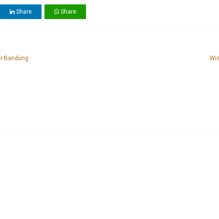
Share
Share
er Bandung
Wi