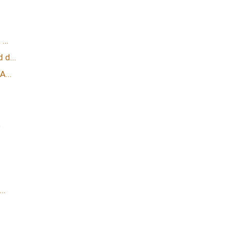
...
d...
...
a
..