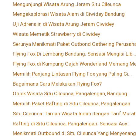
Mengunjungi Wisata Arung Jeram Situ Cileunca
Mengeksplorasi Wisata Alam di Ciwidey Bandung
Uji Adrenalin di Wisata Arung Jeram Ciwidey
Wisata Memetik Strawberry di Ciwidey
Serunya Menikmati Paket Outbond Gathering Perusaha.
Flying Fox Di Lembang Bandung: Sensasi Mengisi Lib..
Flying Fox di Kampung Gajah Wonderland Memang Men
Memilih Panjang Lintasan Flying Fox yang Paling Ci...
Bagaimana Cara Melakukan Flying Fox?
Objek Wisata Situ Cileunca, Pangalengan, Bandung
Memilih Paket Rafting di Situ Cileunca, Pangalengan
Situ Cileunca: Taman Wisata Indah dengan Tarif Mura
Rafting di Situ Cileunca, Pangalengan: Sensasi Asy...
Menikmati Outbound di Situ Cileunca Yang Menyenan