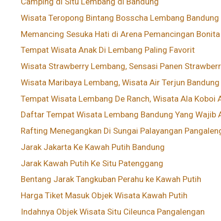
Camping di Situ Lembang di Bandung
Wisata Teropong Bintang Bosscha Lembang Bandung
Memancing Sesuka Hati di Arena Pemancingan Bonita
Tempat Wisata Anak Di Lembang Paling Favorit
Wisata Strawberry Lembang, Sensasi Panen Strawber
Wisata Maribaya Lembang, Wisata Air Terjun Bandung
Tempat Wisata Lembang De Ranch, Wisata Ala Koboi A
Daftar Tempat Wisata Lembang Bandung Yang Wajib A
Rafting Menegangkan Di Sungai Palayangan Pangaleng
Jarak Jakarta Ke Kawah Putih Bandung
Jarak Kawah Putih Ke Situ Patenggang
Bentang Jarak Tangkuban Perahu ke Kawah Putih
Harga Tiket Masuk Objek Wisata Kawah Putih
Indahnya Objek Wisata Situ Cileunca Pangalengan