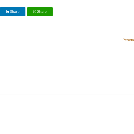
Share
Share
Pesona