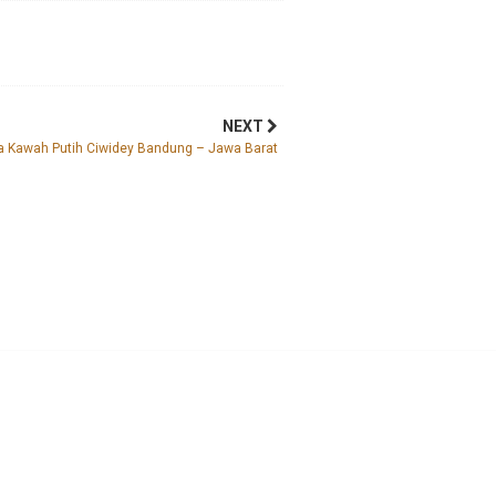
NEXT
 Kawah Putih Ciwidey Bandung – Jawa Barat