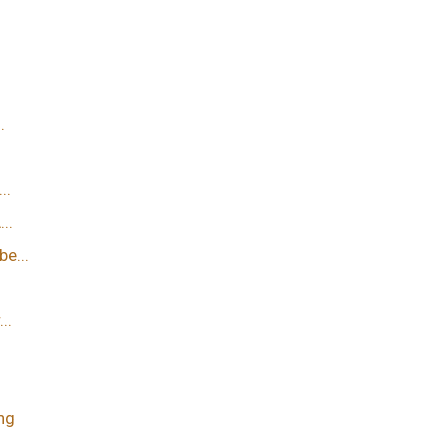
.
..
..
e...
..
ng