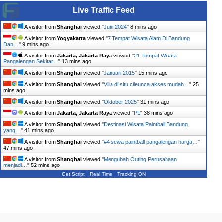
Live Traffic Feed
A visitor from
Shanghai
viewed "
Juni 2024
"
8 mins ago
A visitor from
Yogyakarta
viewed "
7 Tempat Wisata Alam Di Bandung
Dan…
"
9 mins ago
A visitor from
Jakarta, Jakarta Raya
viewed "
21 Tempat Wisata
Pangalengan Sekitar…
"
13 mins ago
A visitor from
Shanghai
viewed "
Januari 2015
"
15 mins ago
A visitor from
Shanghai
viewed "
Villa di situ cileunca akses mudah…
"
25
mins ago
A visitor from
Shanghai
viewed "
Oktober 2025
"
31 mins ago
A visitor from
Jakarta, Jakarta Raya
viewed "
PL
"
38 mins ago
A visitor from
Shanghai
viewed "
Destinasi Wisata Paintball Bandung
yang…
"
41 mins ago
A visitor from
Shanghai
viewed "
#4 sewa paintball pangalengan harga…
"
47 mins ago
A visitor from
Shanghai
viewed "
Mengubah Outing Perusahaan
menjadi…
"
52 mins ago
Get Script
Real Time
Tracking ON