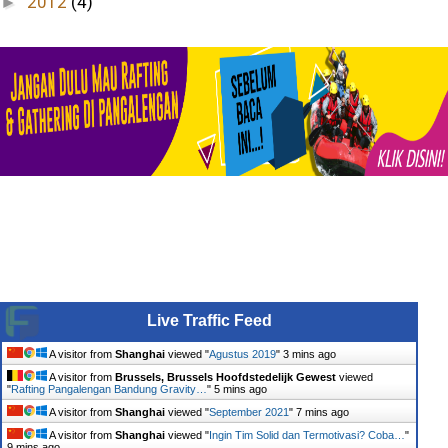
2012
(4)
►
Live Traffic Feed
A visitor from
Shanghai
viewed "
Agustus 2019
"
3 mins ago
A visitor from
Brussels, Brussels Hoofdstedelijk Gewest
viewed
"
Rafting Pangalengan Bandung Gravity…
"
5 mins ago
A visitor from
Shanghai
viewed "
September 2021
"
7 mins ago
A visitor from
Shanghai
viewed "
Ingin Tim Solid dan Termotivasi? Coba…
"
9 mins ago