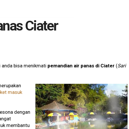
nas Ciater
ni anda bisa menikmati
pemandian air panas di Ciater
(
Sari
 merupakan
iket masuk
mpesona dengan
sangat
ntuk membantu