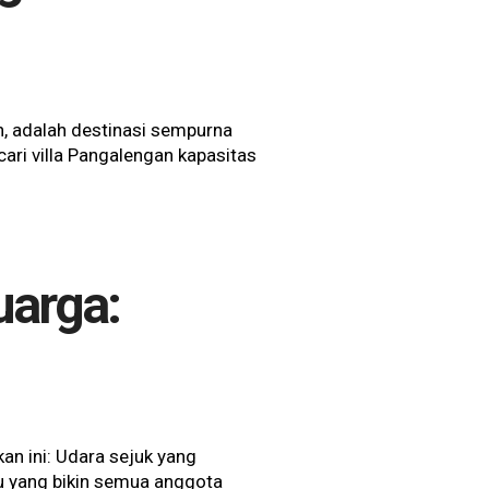
 adalah destinasi sempurna
ari villa Pangalengan kapasitas
uarga:
kan ini: Udara sejuk yang
 yang bikin semua anggota