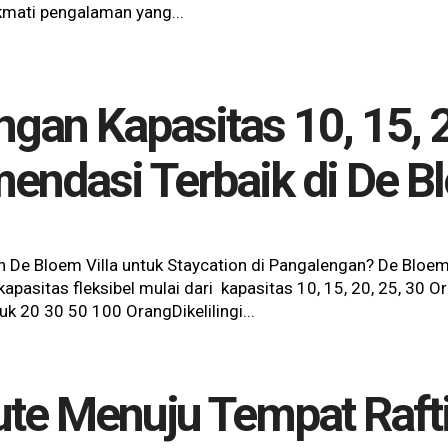
kmati pengalaman yang...
ngan Kapasitas 10, 15, 2
endasi Terbaik di De Bl
 De Bloem Villa untuk Staycation di Pangalengan? De Bloe
asitas fleksibel mulai dari kapasitas 10, 15, 20, 25, 30 Ora
k 20 30 50 100 OrangDikelilingi...
ute Menuju Tempat Rafti