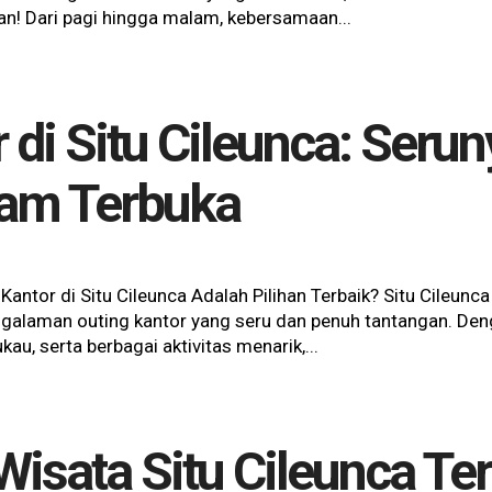
an! Dari pagi hingga malam, kebersamaan...
 di Situ Cileunca: Seru
Alam Terbuka
antor di Situ Cileunca Adalah Pilihan Terbaik? Situ Cileunc
alaman outing kantor yang seru dan penuh tantangan. De
u, serta berbagai aktivitas menarik,...
isata Situ Cileunca Ter