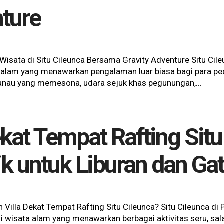
nture
Wisata di Situ Cileunca Bersama Gravity Adventure Situ Cil
a alam yang menawarkan pengalaman luar biasa bagi para pe
au yang memesona, udara sejuk khas pegunungan,...
kat Tempat Rafting Situ
ik untuk Liburan dan Ga
Villa Dekat Tempat Rafting Situ Cileunca? Situ Cileunca di
i wisata alam yang menawarkan berbagai aktivitas seru, sala