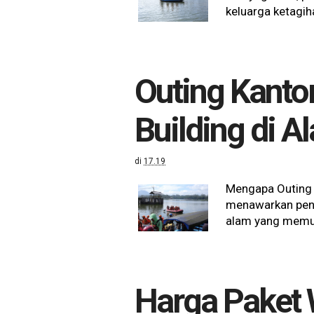
keluarga ketagih
Outing Kantor
Building di 
di
17.19
Mengapa Outing K
menawarkan peng
alam yang memuka
Harga Paket W