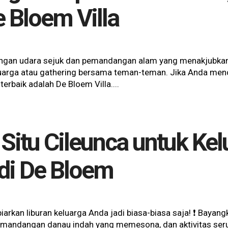
 Bloem Villa
ngan udara sejuk dan pemandangan alam yang menakjubkan,
luarga atau gathering bersama teman-teman. Jika Anda menc
 terbaik adalah De Bloem Villa....
Situ Cileunca untuk Kel
 di De Bloem
iarkan liburan keluarga Anda jadi biasa-biasa saja! ❗ Bayang
mandangan danau indah yang memesona, dan aktivitas seru