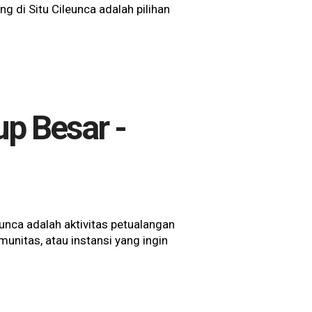
g di Situ Cileunca adalah pilihan
up Besar -
eunca adalah aktivitas petualangan
unitas, atau instansi yang ingin