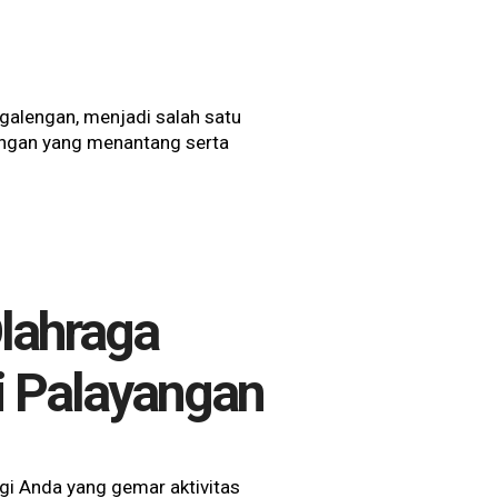
ngalengan, menjadi salah satu
ayangan yang menantang serta
Olahraga
i Palayangan
gi Anda yang gemar aktivitas