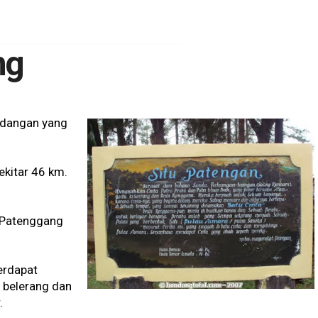
ng
ndangan yang
ekitar 46 km.
u Patenggang
erdapat
 belerang dan
.