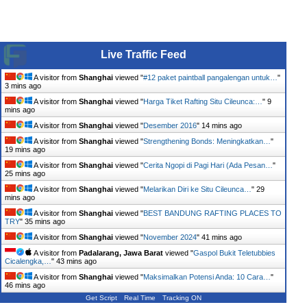
Live Traffic Feed
A visitor from
Shanghai
viewed "
#12 paket paintball pangalengan untuk…
"
3 mins ago
A visitor from
Shanghai
viewed "
Harga Tiket Rafting Situ Cileunca:…
"
9
mins ago
A visitor from
Shanghai
viewed "
Desember 2016
"
14 mins ago
A visitor from
Shanghai
viewed "
Strengthening Bonds: Meningkatkan…
"
19 mins ago
A visitor from
Shanghai
viewed "
Cerita Ngopi di Pagi Hari (Ada Pesan…
"
25 mins ago
A visitor from
Shanghai
viewed "
Melarikan Diri ke Situ Cileunca…
"
29
mins ago
A visitor from
Shanghai
viewed "
BEST BANDUNG RAFTING PLACES TO
TRY
"
35 mins ago
A visitor from
Shanghai
viewed "
November 2024
"
41 mins ago
A visitor from
Padalarang, Jawa Barat
viewed "
Gaspol Bukit Teletubbies
Cicalengka,…
"
43 mins ago
A visitor from
Shanghai
viewed "
Maksimalkan Potensi Anda: 10 Cara…
"
46 mins ago
Get Script
Real Time
Tracking ON