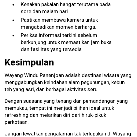
Kenakan pakaian hangat terutama pada
sore dan malam hari.
Pastikan membawa kamera untuk
mengabadikan momen berharga.
Periksa informasi terkini sebelum
berkunjung untuk memastikan jam buka
dan fasilitas yang tersedia.
Kesimpulan
Wayang Windu Panenjoan adalah destinasi wisata yang
menggabungkan keindahan alam pegunungan, kebun
teh yang asri, dan berbagai aktivitas seru.
Dengan suasana yang tenang dan pemandangan yang
memukau, tempat ini menjadi pilihan ideal untuk
refreshing dan melarikan diri dari hiruk-pikuk
perkotaan.
Jangan lewatkan pengalaman tak terlupakan di Wayang