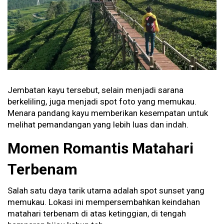
Jembatan kayu tersebut, selain menjadi sarana
berkeliling, juga menjadi spot foto yang memukau.
Menara pandang kayu memberikan kesempatan untuk
melihat pemandangan yang lebih luas dan indah.
Momen Romantis Matahari
Terbenam
Salah satu daya tarik utama adalah spot sunset yang
memukau. Lokasi ini mempersembahkan keindahan
matahari terbenam di atas ketinggian, di tengah