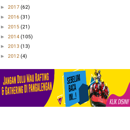
2017
(62)
►
2016
(31)
►
2015
(21)
►
2014
(105)
►
2013
(13)
►
2012
(4)
►