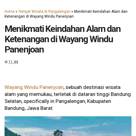
Home
»
Tempat Wisata di Pangalengan
»
Menikmati Keindahan Alam dan
Ketenangan di Wayang Windu Panenjoan
Menikmati Keindahan Alam dan
Ketenangan di Wayang Windu
Panenjoan
di
11.44
Wayang Windu Panenjoan
, sebuah destinasi wisata
alam yang memukau, terletak di dataran tinggi Bandung
Selatan, specifically in Pangalengan, Kabupaten
Bandung, Jawa Barat.