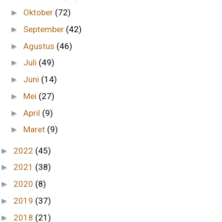
Oktober
(72)
►
September
(42)
►
Agustus
(46)
►
Juli
(49)
►
Juni
(14)
►
Mei
(27)
►
April
(9)
►
Maret
(9)
►
2022
(45)
►
2021
(38)
►
2020
(8)
►
2019
(37)
►
2018
(21)
►