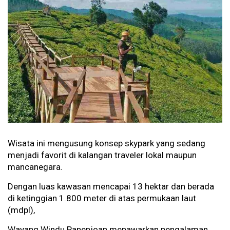
Wisata ini mengusung konsep skypark yang sedang
menjadi favorit di kalangan traveler lokal maupun
mancanegara.
Dengan luas kawasan mencapai 13 hektar dan berada
di ketinggian 1.800 meter di atas permukaan laut
(mdpl),
Wayang Windu Panenjoan menawarkan pengalaman