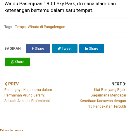
Windu Panenjoan 1800 Sky Park, di mana alam dan
ketenangan bertemu dalam satu tempat.
Tags :
Tempat Wisata di Pangalengan
BAGIKAN
Share
Tweet
Share
Share
PREV
NEXT
Pentingnya Kerjasama dalam
Kiat Bos yang Bijak:
Permainan Arung Jeram:
Bagaimana Mencapai
Sebuah Analisis Profesional
Kesetiaan Karyawan dengan
10 Pendekatan Terbukti
Disclaimer