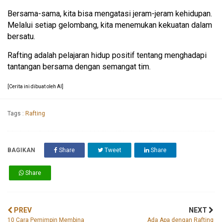
Bersama-sama, kita bisa mengatasi jeram-jeram kehidupan.
Melalui setiap gelombang, kita menemukan kekuatan dalam
bersatu.
Rafting adalah pelajaran hidup positif tentang menghadapi
tantangan bersama dengan semangat tim.
[Cerita ini dibuat oleh AI]
Tags :
Rafting
BAGIKAN
Share
Tweet
Share
Share
PREV
NEXT
10 Cara Pemimpin Membina
Ada Apa dengan Rafting