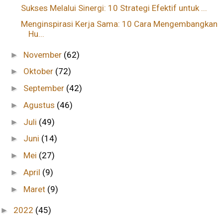
Sukses Melalui Sinergi: 10 Strategi Efektif untuk ...
Menginspirasi Kerja Sama: 10 Cara Mengembangkan
Hu...
November
(62)
►
Oktober
(72)
►
September
(42)
►
Agustus
(46)
►
Juli
(49)
►
Juni
(14)
►
Mei
(27)
►
April
(9)
►
Maret
(9)
►
2022
(45)
►