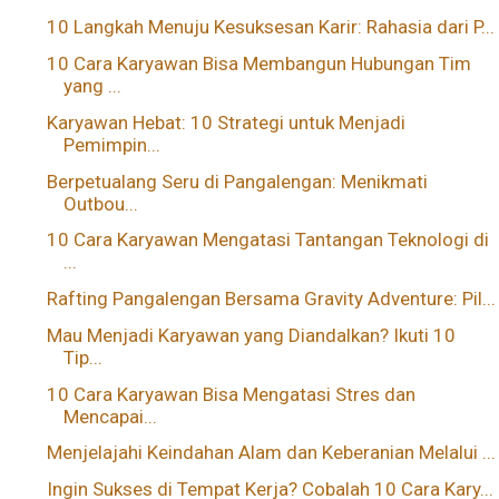
10 Langkah Menuju Kesuksesan Karir: Rahasia dari P...
10 Cara Karyawan Bisa Membangun Hubungan Tim
yang ...
Karyawan Hebat: 10 Strategi untuk Menjadi
Pemimpin...
Berpetualang Seru di Pangalengan: Menikmati
Outbou...
10 Cara Karyawan Mengatasi Tantangan Teknologi di
...
Rafting Pangalengan Bersama Gravity Adventure: Pil...
Mau Menjadi Karyawan yang Diandalkan? Ikuti 10
Tip...
10 Cara Karyawan Bisa Mengatasi Stres dan
Mencapai...
Menjelajahi Keindahan Alam dan Keberanian Melalui ...
Ingin Sukses di Tempat Kerja? Cobalah 10 Cara Kary...