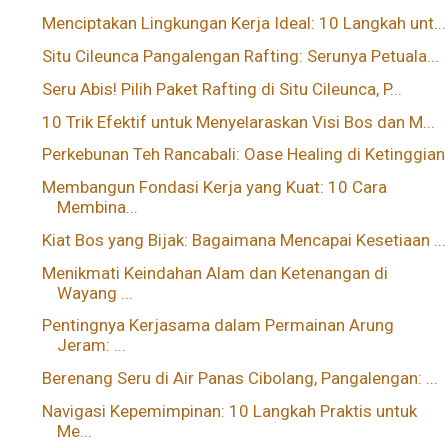
Menciptakan Lingkungan Kerja Ideal: 10 Langkah unt...
Situ Cileunca Pangalengan Rafting: Serunya Petuala...
Seru Abis! Pilih Paket Rafting di Situ Cileunca, P...
10 Trik Efektif untuk Menyelaraskan Visi Bos dan M...
Perkebunan Teh Rancabali: Oase Healing di Ketinggian
Membangun Fondasi Kerja yang Kuat: 10 Cara
Membina...
Kiat Bos yang Bijak: Bagaimana Mencapai Kesetiaan ...
Menikmati Keindahan Alam dan Ketenangan di
Wayang ...
Pentingnya Kerjasama dalam Permainan Arung
Jeram: ...
Berenang Seru di Air Panas Cibolang, Pangalengan: ...
Navigasi Kepemimpinan: 10 Langkah Praktis untuk
Me...