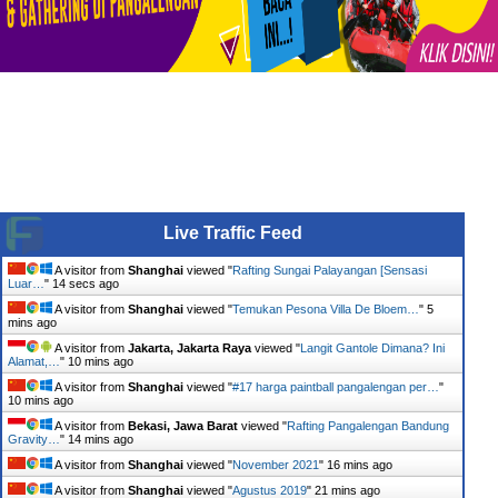
Live Traffic Feed
A visitor from
Shanghai
viewed "
Rafting Sungai Palayangan [Sensasi
Luar…
"
15 secs ago
A visitor from
Shanghai
viewed "
Temukan Pesona Villa De Bloem…
"
5
mins ago
A visitor from
Jakarta, Jakarta Raya
viewed "
Langit Gantole Dimana? Ini
Alamat,…
"
10 mins ago
A visitor from
Shanghai
viewed "
#17 harga paintball pangalengan per…
"
10 mins ago
A visitor from
Bekasi, Jawa Barat
viewed "
Rafting Pangalengan Bandung
Gravity…
"
14 mins ago
A visitor from
Shanghai
viewed "
November 2021
"
16 mins ago
A visitor from
Shanghai
viewed "
Agustus 2019
"
21 mins ago