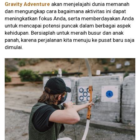
Gravity Adventure
akan menjelajahi dunia memanah
dan mengungkap cara bagaimana aktivitas ini dapat
meningkatkan fokus Anda, serta memberdayakan Anda
untuk mencapai potensi puncak dalam berbagai aspek
kehidupan. Bersiaplah untuk meraih busur dan anak
panah, karena perjalanan kita menuju ke pusat baru saja
dimulai.