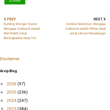
Share
PREV
NEXT
Building Stronger Teams:
Outdoor Adventure: Mengapa
Mengapa Outbound adalah
Outbound adalah Pilihan Ideal
Alat Efektif untuk
untuk Liburan Petualangan
Meningkatkan Kerja Tim
Disclaimer
Arsip Blog
2026
(97)
►
2025
(236)
►
2024
(247)
►
2023
(384)
▼