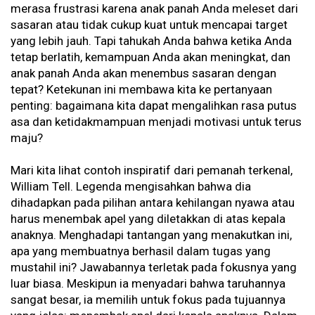
merasa frustrasi karena anak panah Anda meleset dari
sasaran atau tidak cukup kuat untuk mencapai target
yang lebih jauh. Tapi tahukah Anda bahwa ketika Anda
tetap berlatih, kemampuan Anda akan meningkat, dan
anak panah Anda akan menembus sasaran dengan
tepat? Ketekunan ini membawa kita ke pertanyaan
penting: bagaimana kita dapat mengalihkan rasa putus
asa dan ketidakmampuan menjadi motivasi untuk terus
maju?
Mari kita lihat contoh inspiratif dari pemanah terkenal,
William Tell. Legenda mengisahkan bahwa dia
dihadapkan pada pilihan antara kehilangan nyawa atau
harus menembak apel yang diletakkan di atas kepala
anaknya. Menghadapi tantangan yang menakutkan ini,
apa yang membuatnya berhasil dalam tugas yang
mustahil ini? Jawabannya terletak pada fokusnya yang
luar biasa. Meskipun ia menyadari bahwa taruhannya
sangat besar, ia memilih untuk fokus pada tujuannya