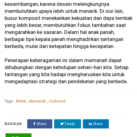
keseimbangan, karena desain melengkungnya
membutuhkan upaya lebih untuk menarik. Di sisi lain,
busur komposit menekankan kekuatan dan daya tembak
yang lebih besar, membutuhkan fokus tambahan saat
mengarahkan ke sasaran. Dalam hal anak panah,
berbagai tipe kepala panah menghadirkan tantangan
berbeda, mulai dari ketepatan hingga kecepatan.
Penerapan keberagaman ini dalam memanah dapat
dihubungkan dengan kehidupan sehari-hari kita. Setiap
tantangan yang kita hadapi mengharuskan kita untuk
mengadaptasi strategi dan pendekatan yang berbeda.
Tags :
Artikel
,
Memanah
,
Outbound
BAGIKAN
Share
Tweet
Share