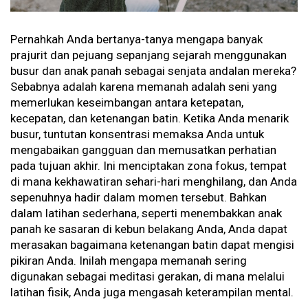
Pernahkah Anda bertanya-tanya mengapa banyak
prajurit dan pejuang sepanjang sejarah menggunakan
busur dan anak panah sebagai senjata andalan mereka?
Sebabnya adalah karena memanah adalah seni yang
memerlukan keseimbangan antara ketepatan,
kecepatan, dan ketenangan batin. Ketika Anda menarik
busur, tuntutan konsentrasi memaksa Anda untuk
mengabaikan gangguan dan memusatkan perhatian
pada tujuan akhir. Ini menciptakan zona fokus, tempat
di mana kekhawatiran sehari-hari menghilang, dan Anda
sepenuhnya hadir dalam momen tersebut. Bahkan
dalam latihan sederhana, seperti menembakkan anak
panah ke sasaran di kebun belakang Anda, Anda dapat
merasakan bagaimana ketenangan batin dapat mengisi
pikiran Anda. Inilah mengapa memanah sering
digunakan sebagai meditasi gerakan, di mana melalui
latihan fisik, Anda juga mengasah keterampilan mental.