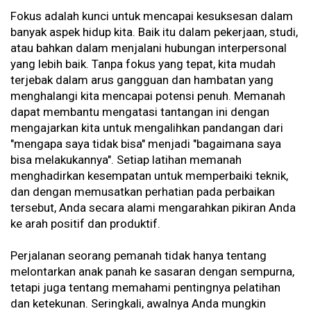
Fokus adalah kunci untuk mencapai kesuksesan dalam
banyak aspek hidup kita. Baik itu dalam pekerjaan, studi,
atau bahkan dalam menjalani hubungan interpersonal
yang lebih baik. Tanpa fokus yang tepat, kita mudah
terjebak dalam arus gangguan dan hambatan yang
menghalangi kita mencapai potensi penuh. Memanah
dapat membantu mengatasi tantangan ini dengan
mengajarkan kita untuk mengalihkan pandangan dari
"mengapa saya tidak bisa" menjadi "bagaimana saya
bisa melakukannya". Setiap latihan memanah
menghadirkan kesempatan untuk memperbaiki teknik,
dan dengan memusatkan perhatian pada perbaikan
tersebut, Anda secara alami mengarahkan pikiran Anda
ke arah positif dan produktif.
Perjalanan seorang pemanah tidak hanya tentang
melontarkan anak panah ke sasaran dengan sempurna,
tetapi juga tentang memahami pentingnya pelatihan
dan ketekunan. Seringkali, awalnya Anda mungkin