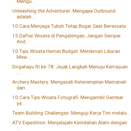
Mengu...
Unleashing the Adventurer: Mengapa Outbound
adalah...
10 Cara Menjaga Tubuh Tetap Bugar Saat Berwisata
15 Daftar Wisata di Pangalengan, Jangan Sampai
And...
10 Tips Wisata Hemat Budget: Menikmati Liburan
Mew...
Dirgahayu RI ke-78: Jejak Langkah Menuju Kemajuan
...
Archery Mastery: Mengasah Keterampilan Memanah
dan...
10 Cara Tips Wisata Fotografi: Mengambil Gambar
ya...
Team Building Challenges: Menguji Kerja Tim melalu...
ATV Expedition: Menjelajahi Keindahan Alam dengan
...