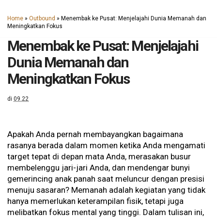
Home
»
Outbound
»
Menembak ke Pusat: Menjelajahi Dunia Memanah dan
Meningkatkan Fokus
Menembak ke Pusat: Menjelajahi
Dunia Memanah dan
Meningkatkan Fokus
di
09.22
Apakah Anda pernah membayangkan bagaimana
rasanya berada dalam momen ketika Anda mengamati
target tepat di depan mata Anda, merasakan busur
membelenggu jari-jari Anda, dan mendengar bunyi
gemerincing anak panah saat meluncur dengan presisi
menuju sasaran? Memanah adalah kegiatan yang tidak
hanya memerlukan keterampilan fisik, tetapi juga
melibatkan fokus mental yang tinggi. Dalam tulisan ini,