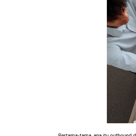
Pertama-tama, apa itu outbound 