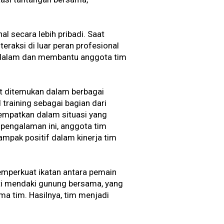
l secara lebih pribadi. Saat
eraksi di luar peran profesional
mendalam dan membantu anggota tim
t ditemukan dalam berbagai
raining sebagai bagian dari
empatkan dalam situasi yang
pengalaman ini, anggota tim
pak positif dalam kinerja tim
memperkuat ikatan antara pemain
ti mendaki gunung bersama, yang
tim. Hasilnya, tim menjadi