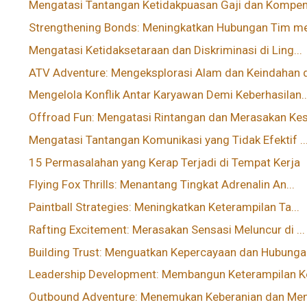
Mengatasi Tantangan Ketidakpuasan Gaji dan Kompens
Strengthening Bonds: Meningkatkan Hubungan Tim mel
Mengatasi Ketidaksetaraan dan Diskriminasi di Ling...
ATV Adventure: Mengeksplorasi Alam dan Keindahan d
Mengelola Konflik Antar Karyawan Demi Keberhasilan..
Offroad Fun: Mengatasi Rintangan dan Merasakan Kes.
Mengatasi Tantangan Komunikasi yang Tidak Efektif ..
15 Permasalahan yang Kerap Terjadi di Tempat Kerja
Flying Fox Thrills: Menantang Tingkat Adrenalin An...
Paintball Strategies: Meningkatkan Keterampilan Ta...
Rafting Excitement: Merasakan Sensasi Meluncur di ...
Building Trust: Menguatkan Kepercayaan dan Hubunga.
Leadership Development: Membangun Keterampilan Ke
Outbound Adventure: Menemukan Keberanian dan Men