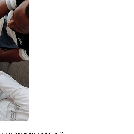
gun kepercayaan dalam tim?