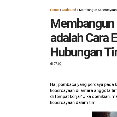
Home
»
Outbound
»
Membangun Kepercayaan: 
Membangun K
adalah Cara 
Hubungan T
di
07.00
Hai, pembaca yang percaya pada 
kepercayaan di antara anggota ti
di tempat kerja? Jika demikian, ma
kepercayaan dalam tim.