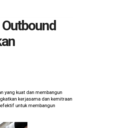
 Outbound
kan
tan yang kuat dan membangun
ngkatkan kerjasama dan kemitraan
 efektif untuk membangun