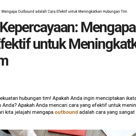
Mengapa Outbound adalah Cara Efektif untuk Meningkatkan Hubungan Tim
epercayaan: Mengapa
Efektif untuk Meningkat
im
kekuatan hubungan tim! Apakah Anda ingin menciptakan ika
m Anda? Apakah Anda mencari cara yang efektif untuk meni
ri kita jelajahi mengapa
outbound
adalah cara yang sangat