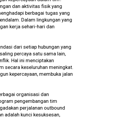
gan dan aktivitas fisik yang
menghadapi berbagai tugas yang
mendalam. Dalam lingkungan yang
an kerja sehari-hari dan
dasi dari setiap hubungan yang
saling percaya satu sama lain,
lik. Hal ini menciptakan
tim secara keseluruhan meningkat.
un kepercayaan, membuka jalan
rbagai organisasi dan
program pengembangan tim
ngadakan perjalanan outbound
 adalah kunci kesuksesan,