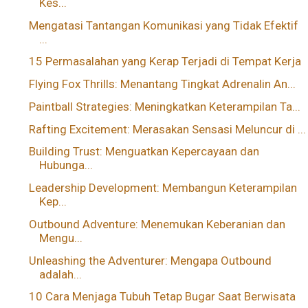
Kes...
Mengatasi Tantangan Komunikasi yang Tidak Efektif
...
15 Permasalahan yang Kerap Terjadi di Tempat Kerja
Flying Fox Thrills: Menantang Tingkat Adrenalin An...
Paintball Strategies: Meningkatkan Keterampilan Ta...
Rafting Excitement: Merasakan Sensasi Meluncur di ...
Building Trust: Menguatkan Kepercayaan dan
Hubunga...
Leadership Development: Membangun Keterampilan
Kep...
Outbound Adventure: Menemukan Keberanian dan
Mengu...
Unleashing the Adventurer: Mengapa Outbound
adalah...
10 Cara Menjaga Tubuh Tetap Bugar Saat Berwisata