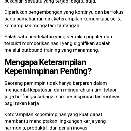
bukanlah sesuatu yang terjadi begitu saja.
Diperlukan pengembangan yang kontinyu dan berfokus
pada pemahaman diri, keterampilan komunikasi, serta
kemampuan mengatasi tantangan.
Salah satu pendekatan yang semakin populer dan
terbukti memberikan hasil yang signifikan adalah
melalui outbound training yang menantang.
Mengapa Keterampilan
Kepemimpinan Penting?
Seorang pemimpin tidak hanya berperan dalam
mengambil keputusan dan mengarahkan tim, tetapi
juga berfungsi sebagai sumber inspirasi dan motivasi
bagi rekan kerja.
Keterampilan kepemimpinan yang kuat dapat
membantu menciptakan lingkungan kerja yang
harmonis, produktif, dan penuh inovasi.