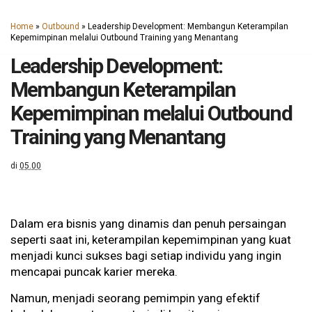
Home
»
Outbound
»
Leadership Development: Membangun Keterampilan
Kepemimpinan melalui Outbound Training yang Menantang
Leadership Development:
Membangun Keterampilan
Kepemimpinan melalui Outbound
Training yang Menantang
di
05.00
Dalam era bisnis yang dinamis dan penuh persaingan
seperti saat ini, keterampilan kepemimpinan yang kuat
menjadi kunci sukses bagi setiap individu yang ingin
mencapai puncak karier mereka.
Namun, menjadi seorang pemimpin yang efektif