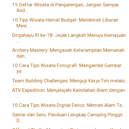
15 Daftar Wisata di Pangalengan, Jangan Sampai
And...
10 Tips Wisata Hemat Budget: Menikmati Liburan
Mew...
Dirgahayu RI ke-78: Jejak Langkah Menuju Kemajuan
...
Archery Mastery: Mengasah Keterampilan Memanah
dan...
10 Cara Tips Wisata Fotografi: Mengambil Gambar
ya...
Team Building Challenges: Menguji Kerja Tim melalu...
ATV Expedition: Menjelajahi Keindahan Alam dengan
...
10 Cara Tips Wisata Digital Detox: Nikmati Alam Ta...
Santai dan Seru: Panduan Lengkap Camping Pinggir
D...