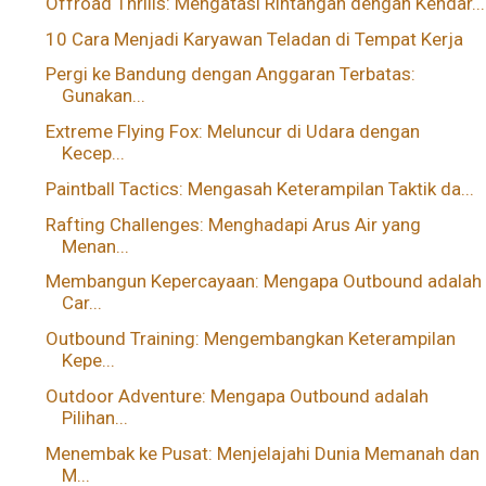
Offroad Thrills: Mengatasi Rintangan dengan Kendar...
10 Cara Menjadi Karyawan Teladan di Tempat Kerja
Pergi ke Bandung dengan Anggaran Terbatas:
Gunakan...
Extreme Flying Fox: Meluncur di Udara dengan
Kecep...
Paintball Tactics: Mengasah Keterampilan Taktik da...
Rafting Challenges: Menghadapi Arus Air yang
Menan...
Membangun Kepercayaan: Mengapa Outbound adalah
Car...
Outbound Training: Mengembangkan Keterampilan
Kepe...
Outdoor Adventure: Mengapa Outbound adalah
Pilihan...
Menembak ke Pusat: Menjelajahi Dunia Memanah dan
M...