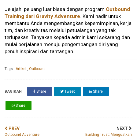
Jelajahi peluang luar biasa dengan program
Outbound
Training dari Gravity Adventure
. Kami hadir untuk
membantu Anda mengembangkan kepemimpinan, kerja
tim, dan kreativitas melalui petualangan yang tak
terlupakan. Tanyakan kepada admin kami sekarang dan
mulai perjalanan menuju pengembangan diri yang
penuh inspirasi dan tantangan.
Tags :
Artikel
,
Outbound
BAGIKAN
Share
Tweet
Share
Share
PREV
NEXT
Outbound Adventure:
Building Trust: Menguatkan