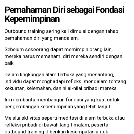
Pemahaman Diri sebagai Fondasi
Kepemimpinan
Outbound training sering kali dimulai dengan tahap
pemahaman diri yang mendalam.
Sebelum seseorang dapat memimpin orang lain,
mereka harus memahami diri mereka sendiri dengan
baik.
Dalam lingkungan alam terbuka yang menantang,
individu dapat menghadapi refleksi mendalam tentang
kekuatan, kelemahan, dan nilai-nilai pribadi mereka.
Ini membantu membangun fondasi yang kuat untuk
pengembangan kepemimpinan yang lebih lanjut.
Melalui aktivitas seperti meditasi di alam terbuka atau
refleksi pribadi di bawah langit malam, peserta
outbound training diberikan kesempatan untuk