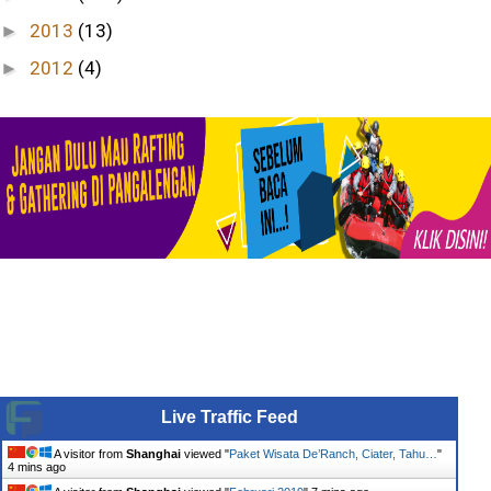
2013
(13)
►
2012
(4)
►
Live Traffic Feed
A visitor from
Shanghai
viewed "
Paket Wisata De’Ranch, Ciater, Tahu…
"
4 mins ago