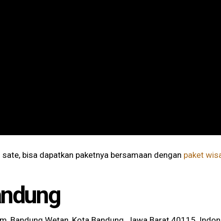
g sate, bisa dapatkan paketnya bersamaan dengan
paket wis
andung
rum, Bandung Wetan, Kota Bandung, Jawa Barat 40115, Indone