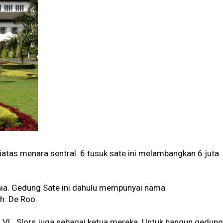
iatas menara sentral. 6 tusuk sate ini melambangkan 6 juta
unia. Gedung Sate ini dahulu mempunyai nama
Eh. De Roo.
. VL. Slors juga sebagai ketua mereka. Untuk bangun gedung