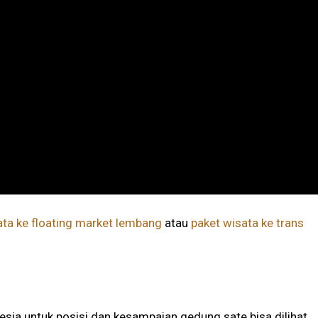
ata ke floating market lembang
atau
paket wisata ke trans
sia untuk posisi dan kesampaian gedung sate bisa dilihat