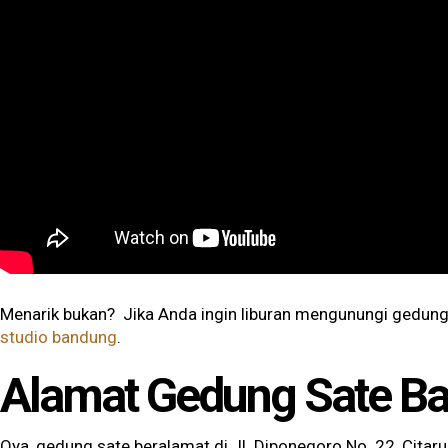
Menarik bukan? Jika Anda ingin liburan mengunungi gedun
studio bandung
.
Alamat Gedung Sate B
Oya, gedung sate beralamat di Jl. Diponegoro No. 22, Cita