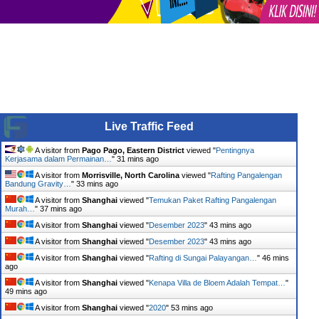
Live Traffic Feed
A visitor from
Pago Pago, Eastern District
viewed "
Pentingnya
Kerjasama dalam Permainan…
"
31 mins ago
A visitor from
Morrisville, North Carolina
viewed "
Rafting Pangalengan
Bandung Gravity…
"
33 mins ago
A visitor from
Shanghai
viewed "
Temukan Paket Rafting Pangalengan
Murah…
"
37 mins ago
A visitor from
Shanghai
viewed "
Desember 2023
"
43 mins ago
A visitor from
Shanghai
viewed "
Desember 2023
"
43 mins ago
A visitor from
Shanghai
viewed "
Rafting di Sungai Palayangan…
"
46 mins
ago
A visitor from
Shanghai
viewed "
Kenapa Villa de Bloem Adalah Tempat…
"
49 mins ago
A visitor from
Shanghai
viewed "
2020
"
53 mins ago