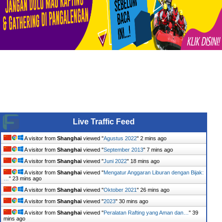
Live Traffic Feed
A visitor from
Shanghai
viewed "
Agustus 2022
"
2 mins ago
A visitor from
Shanghai
viewed "
September 2013
"
7 mins ago
A visitor from
Shanghai
viewed "
Juni 2022
"
18 mins ago
A visitor from
Shanghai
viewed "
Mengatur Anggaran Liburan dengan Bijak:
…
"
23 mins ago
A visitor from
Shanghai
viewed "
Oktober 2021
"
26 mins ago
A visitor from
Shanghai
viewed "
2023
"
30 mins ago
A visitor from
Shanghai
viewed "
Peralatan Rafting yang Aman dan…
"
39
mins ago