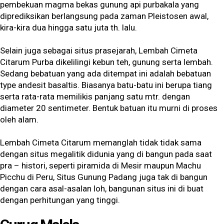
pembekuan magma bekas gunung api purbakala yang
diprediksikan berlangsung pada zaman Pleistosen awal,
kira-kira dua hingga satu juta th. lalu.
Selain juga sebagai situs prasejarah, Lembah Cimeta
Citarum Purba dikelilingi kebun teh, gunung serta lembah.
Sedang bebatuan yang ada ditempat ini adalah bebatuan
type andesit basaltis. Biasanya batu-batu ini berupa tiang
serta rata-rata memilikis panjang satu mtr. dengan
diameter 20 sentimeter. Bentuk batuan itu murni di proses
oleh alam.
Lembah Cimeta Citarum memanglah tidak tidak sama
dengan situs megalitik didunia yang di bangun pada saat
pra – histori, seperti piramida di Mesir maupun Machu
Picchu di Peru, Situs Gunung Padang juga tak di bangun
dengan cara asal-asalan loh, bangunan situs ini di buat
dengan perhitungan yang tinggi.