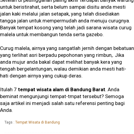
untuk beristirahat, serta belum sampai disitu anda mesti
jalan kaki melalui jalan setapak, yang telah disediakan
tangga jalan untuk mempermudah anda menuju curugnya.
Banyak tempat kosong yang telah jadi sarana wisata curug
malela untuk membangun tenda serta gazebo.
Curug malela, airnya yang sangatlah jernih dengan bebatuan
yang terlihat asri berpadu pepohonan yang rimbun,. Jika
anda mujur anda bakal dapat melihat banyak kera yang
tengah bergelantungan, walau demikian anda mesti hati-
hati dengan airnya yang cukup deras.
Itulah 7
tempat wisata alam di Bandung Barat
. Anda
beminat mengunjungi tempat-tmpat tersebut? Semoga
saja artikel ini menjadi salah satu referensi penting bagi
Anda.
Tags :
Tempat Wisata di Bandung