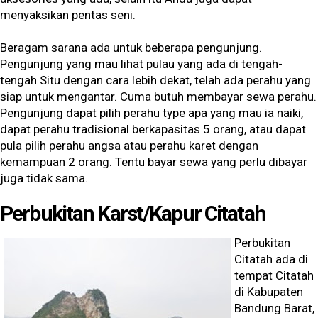
menyaksikan pentas seni.
Beragam sarana ada untuk beberapa pengunjung.
Pengunjung yang mau lihat pulau yang ada di tengah-
tengah Situ dengan cara lebih dekat, telah ada perahu yang
siap untuk mengantar. Cuma butuh membayar sewa perahu.
Pengunjung dapat pilih perahu type apa yang mau ia naiki,
dapat perahu tradisional berkapasitas 5 orang, atau dapat
pula pilih perahu angsa atau perahu karet dengan
kemampuan 2 orang. Tentu bayar sewa yang perlu dibayar
juga tidak sama.
Perbukitan Karst/Kapur Citatah
Perbukitan
Citatah ada di
tempat Citatah
di Kabupaten
Bandung Barat,