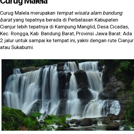
Curug Malela
Curug Malela merupakan
tempat wisata alam bandung
barat
yang tepatnya berada di Perbatasan Kabupaten
Cianjur lebih tepatnya di Kampung Manglid, Desa Cicadas,
Kec. Rongga, Kab. Bandung Barat, Provinsi Jawa Barat. Ada
2 jalur untuk sampai ke tempat ini, yakni dengan rute Cianjur
atau Sukabumi.