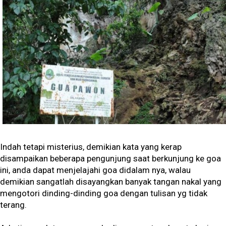
Indah tetapi misterius, demikian kata yang kerap
disampaikan beberapa pengunjung saat berkunjung ke goa
ini, anda dapat menjelajahi goa didalam nya, walau
demikian sangatlah disayangkan banyak tangan nakal yang
mengotori dinding-dinding goa dengan tulisan yg tidak
terang.