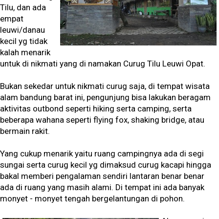
Tilu, dan ada
empat
leuwi/danau
kecil yg tidak
kalah menarik
untuk di nikmati yang di namakan Curug Tilu Leuwi Opat.
Bukan sekedar untuk nikmati curug saja, di tempat wisata
alam bandung barat ini, pengunjung bisa lakukan beragam
aktivitas outbond seperti hiking serta camping, serta
beberapa wahana seperti flying fox, shaking bridge, atau
bermain rakit.
Yang cukup menarik yaitu ruang campingnya ada di segi
sungai serta curug kecil yg dimaksud curug kacapi hingga
bakal memberi pengalaman sendiri lantaran benar benar
ada di ruang yang masih alami. Di tempat ini ada banyak
monyet - monyet tengah bergelantungan di pohon.