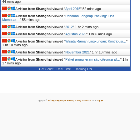
44 mins ago
A visitor from
Shanghai
viewed "
April 2015
"
52 mins ago
A visitor from
Shanghai
viewed "
Panduan Lengkap Packing: Tips
Membuat…
"
56 mins ago
A visitor from
Shanghai
viewed "
2012
"
1 hr 2 mins ago
A visitor from
Shanghai
viewed "
Agustus 2025
"
1 hr 6 mins ago
A visitor from
Shanghai
viewed "
Wisata Ramah Lingkungan: Kontribusi…
"
1 hr 10 mins ago
A visitor from
Shanghai
viewed "
November 2021
"
1 hr 13 mins ago
A visitor from
Shanghai
viewed "
Paket arung jeram situ cileunca all…
"
1 hr
17 mins ago
Get Script
Real Time
Tracking ON
Copyright ©
Rafting Pangalengan Bandung Gravity Adventure
2026
top