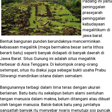
Padang ini yaitu
peninggalan
prasejarah
peninggalan
kebudayaan
megalitikum di
jawa barat.
Bentuk bangunan punden berundaknya mencerminkan
kebiasaan megalitik (mega bermakna besar serta lithos
berarti batu) seperti banyak didapati di banyak daerah di
Jawa Barat. Situs Gunung ini adalah situs megalitik
terbesar di Asia Tenggara. Di kelompok orang-orang
setempat, situs itu diakui juga sebagai bukti usaha Prabu
Siliwangi mendirikan istana dalam semalam.
Bangunannya terbagi dalam lima teras dengan ukuran
berlainan. Batu-batu itu sekalipun belum alami sentuhan
tangan manusia dalam makna, belum ditangani atau dibuat
oleh tangan manusia. Balok-balok batu yang jumlahya
sangatlah banyak itu menyebar nyaris menutupi sisi puncak