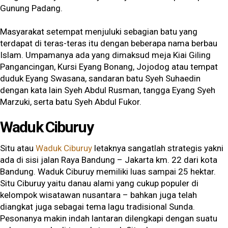
Gunung Padang.
Masyarakat setempat menjuluki sebagian batu yang
terdapat di teras-teras itu dengan beberapa nama berbau
Islam. Umpamanya ada yang dimaksud meja Kiai Giling
Pangancingan, Kursi Eyang Bonang, Jojodog atau tempat
duduk Eyang Swasana, sandaran batu Syeh Suhaedin
dengan kata lain Syeh Abdul Rusman, tangga Eyang Syeh
Marzuki, serta batu Syeh Abdul Fukor.
Waduk Ciburuy
Situ atau
Waduk Ciburuy
letaknya sangatlah strategis yakni
ada di sisi jalan Raya Bandung – Jakarta km. 22 dari kota
Bandung. Waduk Ciburuy memiliki luas sampai 25 hektar.
Situ Ciburuy yaitu danau alami yang cukup populer di
kelompok wisatawan nusantara – bahkan juga telah
diangkat juga sebagai tema lagu tradisional Sunda.
Pesonanya makin indah lantaran dilengkapi dengan suatu