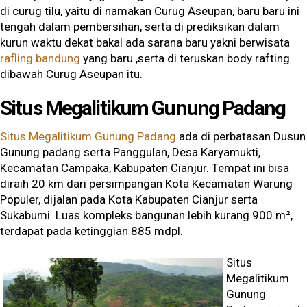
di curug tilu, yaitu di namakan Curug Aseupan, baru baru ini
tengah dalam pembersihan, serta di prediksikan dalam
kurun waktu dekat bakal ada sarana baru yakni berwisata
rafling bandung
yang baru ,serta di teruskan body rafting
dibawah Curug Aseupan itu.
Situs Megalitikum Gunung Padang
Situs Megalitikum Gunung Padang
ada di perbatasan Dusun
Gunung padang serta Panggulan, Desa Karyamukti,
Kecamatan Campaka, Kabupaten Cianjur. Tempat ini bisa
diraih 20 km dari persimpangan Kota Kecamatan Warung
Populer, dijalan pada Kota Kabupaten Cianjur serta
Sukabumi. Luas kompleks bangunan lebih kurang 900 m²,
terdapat pada ketinggian 885 mdpl.
Situs
Megalitikum
Gunung