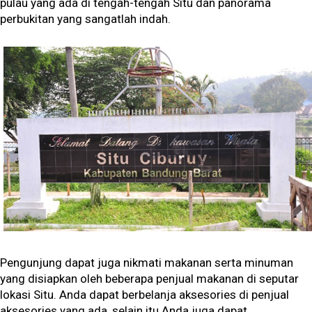
pulau yang ada di tengah-tengah Situ dan panorama
perbukitan yang sangatlah indah.
Pengunjung dapat juga nikmati makanan serta minuman
yang disiapkan oleh beberapa penjual makanan di seputar
lokasi Situ. Anda dapat berbelanja aksesories di penjual
aksesories yang ada, selain itu Anda juga dapat