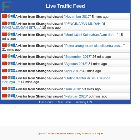
Live Traffic Feed
A visitor from
Shanghai
viewed "
November 2017
"
5 mins ago
A visitor from
Shanghai
viewed "
PENGINAPAN MURAH DI
PANGALENGAN SITU…
"
10 mins ago
A visitor from
Shanghai
viewed "
Menjelajahi Keindahan Alam dan…
"
15
mins ago
A visitor from
Shanghai
viewed "
Paket arung jeram situ cileunca plus…
"
21 mins ago
A visitor from
Shanghai
viewed "
September 2017
"
26 mins ago
A visitor from
Shanghai
viewed "
Agustus 2018
"
31 mins ago
A visitor from
Shanghai
viewed "
April 2012
"
42 mins ago
A visitor from
Shanghai
viewed "
Outing Kantor di Situ Cileunca:
Serunya…
"
47 mins ago
A visitor from
Shanghai
viewed "
Juni 2020
"
53 mins ago
A visitor from
Shanghai
viewed "
Februari 2020
"
58 mins ago
Get Script
Real Time
Tracking ON
Copyright ©
Rafting Pangalengan Bandung Gravity Adventure
2026
top