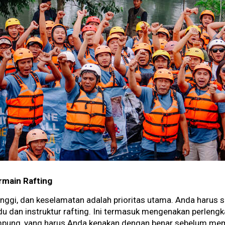
main Rafting
tinggi, dan keselamatan adalah prioritas utama. Anda harus 
du dan instruktur rafting. Ini termasuk mengenakan perleng
mpung, yang harus Anda kenakan dengan benar sebelum mem