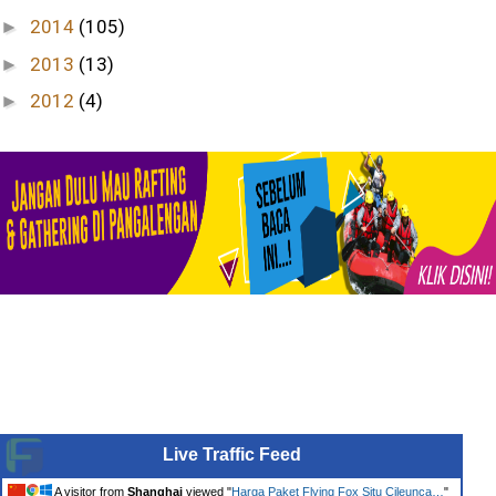
2014
(105)
►
2013
(13)
►
2012
(4)
►
Live Traffic Feed
A visitor from
Shanghai
viewed "
Harga Paket Flying Fox Situ Cileunca…
"