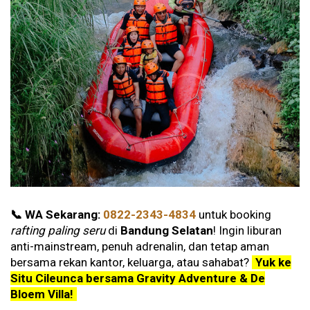
📞 WA Sekarang:
0822-2343-4834
untuk booking
rafting paling seru
di
Bandung Selatan
! Ingin liburan
anti-mainstream, penuh adrenalin, dan tetap aman
bersama rekan kantor, keluarga, atau sahabat?
Yuk ke
Situ Cileunca bersama Gravity Adventure & De
Bloem Villa!