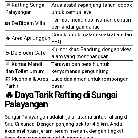
🛶 Rafting Sungai
Arus stabil sepanjang tahun, cocok
Palayangan
untuk semua level
Tempat menginap nyaman dengan
🏡 De Bloem Villa
pemandangan danau
Cocok untuk malam keakraban dan
🔥 Area Api Unggun
BBQ
Kuliner khas Bandung dengan view
☕ De Bloem Café
alam yang menenangkan
🚿 Kamar Mandi
Terawat dan bersih untuk
dan Toilet Umum
kenyamanan pengunjung
🛗 Mushola & Area
Luas dan aman untuk rombongan
Parkir
besar
🔥 Daya Tarik Rafting di Sungai
Palayangan
Sungai Palayangan adalah jalur utama untuk rafting di
Situ Cileunca. Dengan panjang sekitar 4,5 km, Anda
akan melintasi jeram-jeram menarik dengan tingkat