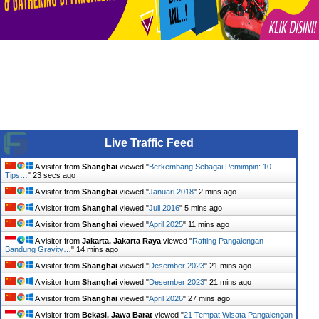
Live Traffic Feed
A visitor from
Shanghai
viewed "
Berkembang Sebagai Pemimpin: 10
Tips…
"
24 secs ago
A visitor from
Shanghai
viewed "
Januari 2018
"
2 mins ago
A visitor from
Shanghai
viewed "
Juli 2016
"
5 mins ago
A visitor from
Shanghai
viewed "
April 2025
"
11 mins ago
A visitor from
Jakarta, Jakarta Raya
viewed "
Rafting Pangalengan
Bandung Gravity…
"
14 mins ago
A visitor from
Shanghai
viewed "
Desember 2023
"
21 mins ago
A visitor from
Shanghai
viewed "
Desember 2023
"
21 mins ago
A visitor from
Shanghai
viewed "
April 2026
"
27 mins ago
A visitor from
Bekasi, Jawa Barat
viewed "
21 Tempat Wisata Pangalengan