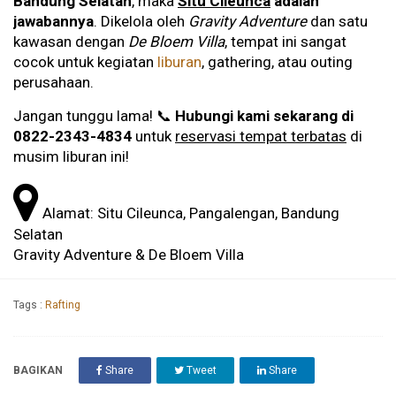
Bandung Selatan
, maka
Situ Cileunca
adalah
jawabannya
. Dikelola oleh
Gravity Adventure
dan satu
kawasan dengan
De Bloem Villa
, tempat ini sangat
cocok untuk kegiatan
liburan
, gathering, atau outing
perusahaan.
Jangan tunggu lama! 📞
Hubungi kami sekarang di
0822-2343-4834
untuk
reservasi tempat terbatas
di
musim liburan ini!
Alamat: Situ Cileunca, Pangalengan, Bandung
Selatan
Gravity Adventure & De Bloem Villa
Tags :
Rafting
BAGIKAN
Share
Tweet
Share