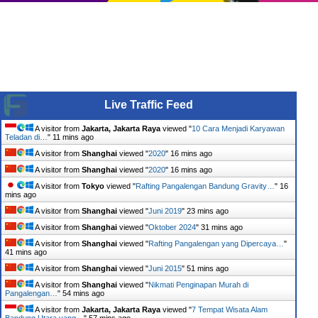
Live Traffic Feed
A visitor from
Jakarta, Jakarta Raya
viewed "
10 Cara Menjadi Karyawan
Teladan di…
"
11 mins ago
A visitor from
Shanghai
viewed "
2020
"
16 mins ago
A visitor from
Shanghai
viewed "
2020
"
16 mins ago
A visitor from
Tokyo
viewed "
Rafting Pangalengan Bandung Gravity…
"
16
mins ago
A visitor from
Shanghai
viewed "
Juni 2019
"
23 mins ago
A visitor from
Shanghai
viewed "
Oktober 2024
"
31 mins ago
A visitor from
Shanghai
viewed "
Rafting Pangalengan yang Dipercaya…
"
41 mins ago
A visitor from
Shanghai
viewed "
Juni 2015
"
52 mins ago
A visitor from
Shanghai
viewed "
Nikmati Penginapan Murah di
Pangalengan…
"
54 mins ago
A visitor from
Jakarta, Jakarta Raya
viewed "
7 Tempat Wisata Alam
Bandung Utara yang…
"
58 mins ago