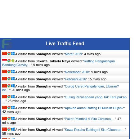
Live Traffic Feed
A visitor from
Shanghai
viewed "
Maret 2019
"
4 mins ago
A visitor from
Jakarta, Jakarta Raya
viewed "
Rafting Pangalengan
Bandung Gravity…
"
9 mins ago
A visitor from
Shanghai
viewed "
November 2018
"
9 mins ago
A visitor from
Shanghai
viewed "
Februari 2016
"
15 mins ago
A visitor from
Shanghai
viewed "
Curug Ceret Pangalengan, Liburan?
ke…
"
20 mins ago
A visitor from
Shanghai
viewed "
Outing Perusahaan yang Tak Terlupakan:
…
"
26 mins ago
A visitor from
Shanghai
viewed "
Apakah Aman Rafting Di Musim Hujan?
"
42 mins ago
A visitor from
Shanghai
viewed "
Paket Paintball di Situ Cileunca,…
"
47
mins ago
A visitor from
Shanghai
viewed "
Sewa Perahu Rafting di Situ Cileunca,…
"
58 mins ago