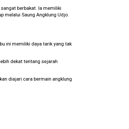
sangat berbakat. Ia memiliki
dup melalui Saung Angklung Udjo.
u ini memiliki daya tarik yang tak
lebih dekat tentang sejarah
akan diajari cara bermain angklung