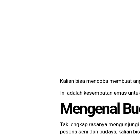
Kalian bisa mencoba membuat angk
Ini adalah kesempatan emas untu
Mengenal Bu
Tak lengkap rasanya mengunjungi 
pesona seni dan budaya, kalian b