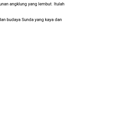
unan angklung yang lembut. Itulah
 dan budaya Sunda yang kaya dan