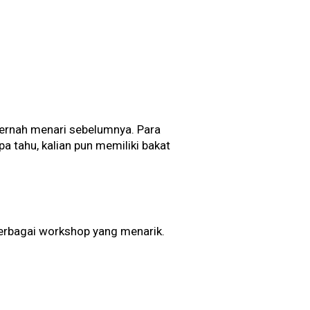
 pernah menari sebelumnya. Para
 tahu, kalian pun memiliki bakat
berbagai workshop yang menarik.