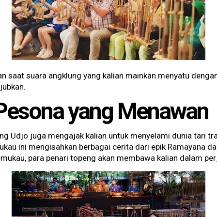
n saat suara angklung yang kalian mainkan menyatu dengan 
jubkan.
: Pesona yang Menawan
g Udjo juga mengajak kalian untuk menyelami dunia tari tra
mukau ini mengisahkan berbagai cerita dari epik Ramayana 
ukau, para penari topeng akan membawa kalian dalam perja