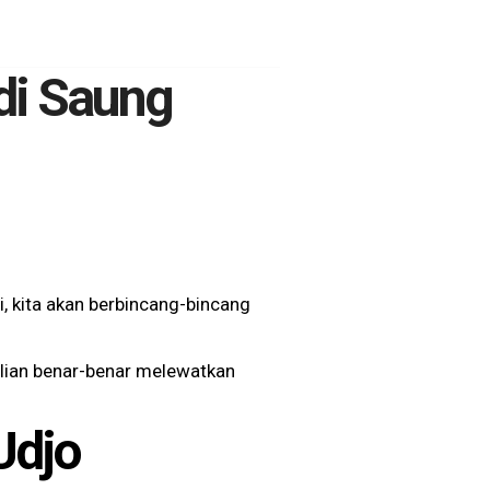
di Saung
i, kita akan berbincang-bincang
alian benar-benar melewatkan
Udjo