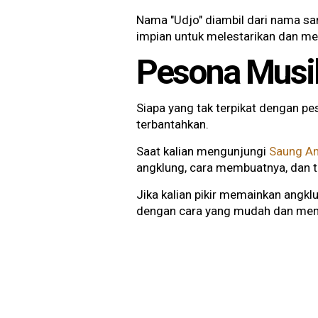
Nama "Udjo" diambil dari nama sa
impian untuk melestarikan dan mem
Pesona Musi
Siapa yang tak terpikat dengan pes
terbantahkan.
Saat kalian mengunjungi
Saung An
angklung, cara membuatnya, dan t
Jika kalian pikir memainkan angklu
dengan cara yang mudah dan me