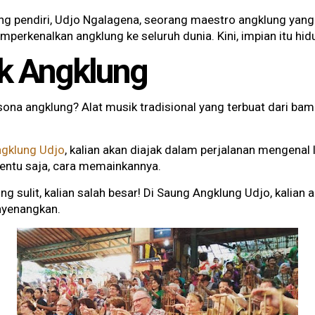
ng pendiri, Udjo Ngalagena, seorang maestro angklung yang 
perkenalkan angklung ke seluruh dunia. Kini, impian itu hi
k Angklung
ona angklung? Alat musik tradisional yang terbuat dari bamb
gklung Udjo
, kalian akan diajak dalam perjalanan mengenal 
entu saja, cara memainkannya.
ng sulit, kalian salah besar! Di Saung Angklung Udjo, kalian 
nyenangkan.