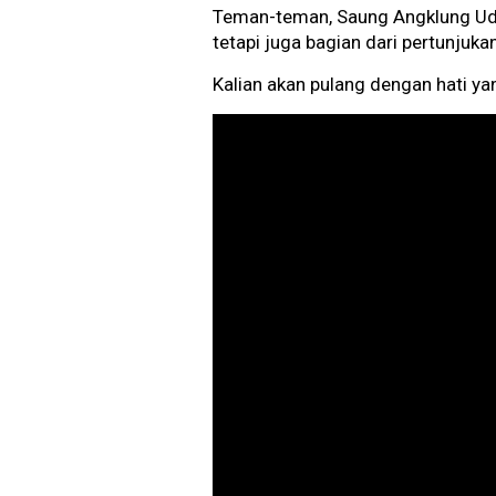
Teman-teman, Saung Angklung Udjo
tetapi juga bagian dari pertunj
Kalian akan pulang dengan hati y