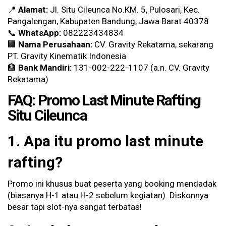
📍
Alamat:
Jl. Situ Cileunca No.KM. 5, Pulosari, Kec.
Pangalengan, Kabupaten Bandung, Jawa Barat 40378
📞
WhatsApp:
082223434834
🏢
Nama Perusahaan:
CV. Gravity Rekatama, sekarang
PT. Gravity Kinematik Indonesia
🏦
Bank Mandiri:
131-002-222-1107 (a.n. CV. Gravity
Rekatama)
FAQ: Promo Last Minute Rafting
Situ Cileunca
1. Apa itu promo last minute
rafting?
Promo ini khusus buat peserta yang booking mendadak
(biasanya H-1 atau H-2 sebelum kegiatan). Diskonnya
besar tapi slot-nya sangat terbatas!