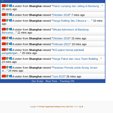
A visitor from
Shanghai
viewed "
Paket camping dan rafting di Bandung…
"
27 secs ago
A visitor from
Shanghai
viewed "
Oktober 2018
"
7 mins ago
A visitor from
Shanghai
viewed "
Harga Rafting Situ Cileunca –…
"
10 mins
ago
A visitor from
Shanghai
viewed "
Wisata Adventure di Bandung
Bersama…
"
11 mins ago
A visitor from
Shanghai
viewed "
Oktober 2016
"
15 mins ago
A visitor from
Shanghai
viewed "
Februari 2021
"
19 mins ago
A visitor from
Shanghai
viewed "
#10 paket hemat paintball
pangalengan…
"
20 mins ago
A visitor from
Shanghai
viewed "
Harga Paket dan Jasa Team Building…
"
23 mins ago
A visitor from
Shanghai
viewed "
Panduan Pemula untuk Arung Jeram
di…
"
24 mins ago
A visitor from
Shanghai
viewed "
Juni 2015
"
26 mins ago
Get Script
Real Time
Tracking ON
Copyright ©
Rafting Pangalengan Bandung Gravity Adventure
2026
top