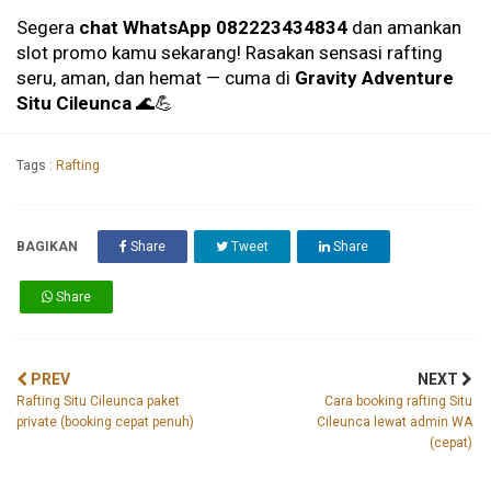
Segera
chat WhatsApp 082223434834
dan amankan
slot promo kamu sekarang! Rasakan sensasi rafting
seru, aman, dan hemat — cuma di
Gravity Adventure
Situ Cileunca
🌊💪
Tags :
Rafting
BAGIKAN
Share
Tweet
Share
Share
PREV
NEXT
Rafting Situ Cileunca paket
Cara booking rafting Situ
private (booking cepat penuh)
Cileunca lewat admin WA
(cepat)