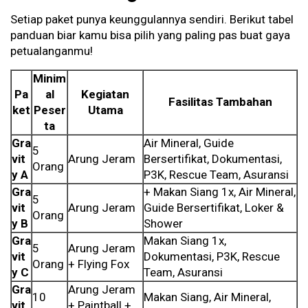
Setiap paket punya keunggulannya sendiri. Berikut tabel
panduan biar kamu bisa pilih yang paling pas buat gaya
petualanganmu!
Minim
Pa
al
Kegiatan
Fasilitas Tambahan
ket
Peser
Utama
ta
Gra
Air Mineral, Guide
5
vit
Arung Jeram
Bersertifikat, Dokumentasi,
Orang
y A
P3K, Rescue Team, Asuransi
Gra
+ Makan Siang 1x, Air Mineral,
5
vit
Arung Jeram
Guide Bersertifikat, Loker &
Orang
y B
Shower
Gra
Makan Siang 1x,
5
Arung Jeram
vit
Dokumentasi, P3K, Rescue
Orang
+ Flying Fox
y C
Team, Asuransi
Gra
Arung Jeram
10
Makan Siang, Air Mineral,
vit
+ Paintball +