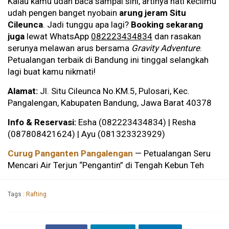
Kalau kamu udah baca sampai sini, artinya hati kecilmu
udah pengen banget nyobain
arung jeram Situ
Cileunca
. Jadi tunggu apa lagi?
Booking sekarang
juga
lewat WhatsApp
082223434834
dan rasakan
serunya melawan arus bersama
Gravity Adventure
.
Petualangan terbaik di Bandung ini tinggal selangkah
lagi buat kamu nikmati!
Alamat:
Jl. Situ Cileunca No.KM.5, Pulosari, Kec.
Pangalengan, Kabupaten Bandung, Jawa Barat 40378
Info & Reservasi:
Esha (082223434834) | Resha
(087808421624) | Ayu (081323323929)
Curug Panganten Pangalengan
— Petualangan Seru
Mencari Air Terjun “Pengantin” di Tengah Kebun Teh
Tags :
Rafting