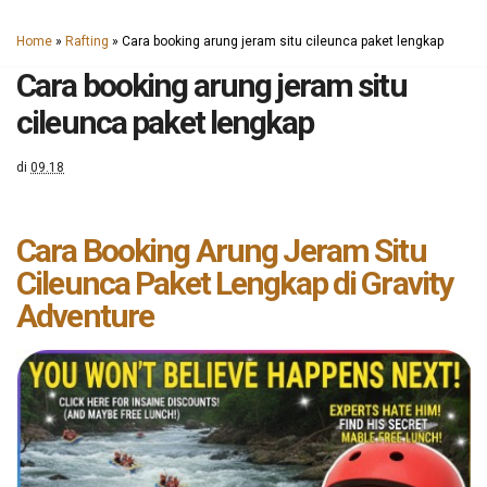
Home
»
Rafting
»
Cara booking arung jeram situ cileunca paket lengkap
Cara booking arung jeram situ
cileunca paket lengkap
di
09.18
Cara Booking Arung Jeram Situ
Cileunca Paket Lengkap di Gravity
Adventure