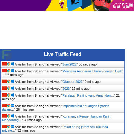
Live Traffic Feed
A visitor from
Shanghai
viewed "
Juni 2022
"
57 secs ago
A visitor from
Shanghai
viewed "
Mengatur Anggaran Liburan dengan Bijak:
…
"
6 mins ago
A visitor from
Shanghai
viewed "
Oktober 2021
"
9 mins ago
A visitor from
Shanghai
viewed "
2023
"
12 mins ago
A visitor from
Shanghai
viewed "
Peralatan Rafting yang Aman dan…
"
21
mins ago
A visitor from
Shanghai
viewed "
Implementasi Keuangan Syariah
dalam…
"
26 mins ago
A visitor from
Shanghai
viewed "
Kurangnya Pengembangan Karir:
Mendorong…
"
30 mins ago
A visitor from
Shanghai
viewed "
Paket arung jeram situ cileunca
private…
"
32 mins ago