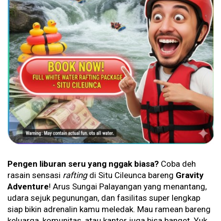
Pengen liburan seru yang nggak biasa?
Coba deh
rasain sensasi
rafting
di Situ Cileunca bareng
Gravity
Adventure
! Arus Sungai Palayangan yang menantang,
udara sejuk pegunungan, dan fasilitas super lengkap
siap bikin adrenalin kamu meledak. Mau ramean bareng
keluarga, komunitas, atau kantor juga bisa banget. Yuk