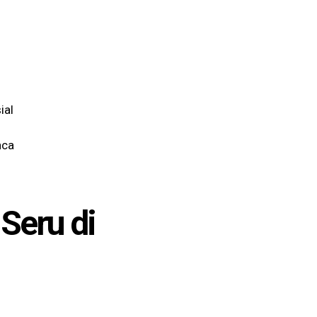
ial
nca
Seru di