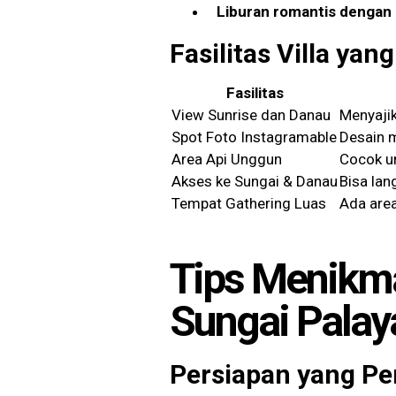
Liburan romantis dengan
Fasilitas Villa yan
Fasilitas
View Sunrise dan Danau
Menyajik
Spot Foto Instagramable
Desain m
Area Api Unggun
Cocok u
Akses ke Sungai & Danau
Bisa lan
Tempat Gathering Luas
Ada are
Tips Menikma
Sungai Pala
Persiapan yang Pe