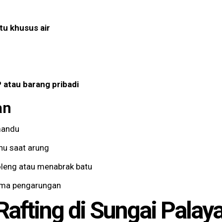
tu khusus air
P atau barang pribadi
an
mandu
ahu saat arung
oleng atau menabrak batu
ama pengarungan
Rafting di Sungai Palay