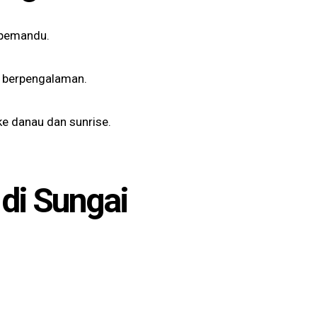
 pemandu.
r berpengalaman.
ke danau dan sunrise.
di Sungai