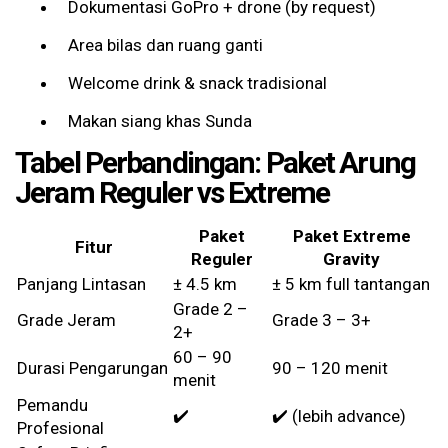
Dokumentasi GoPro + drone (by request)
Area bilas dan ruang ganti
Welcome drink & snack tradisional
Makan siang khas Sunda
Tabel Perbandingan: Paket Arung
Jeram Reguler vs Extreme
Paket
Paket Extreme
Fitur
Reguler
Gravity
Panjang Lintasan
± 4.5 km
± 5 km full tantangan
Grade 2 –
Grade Jeram
Grade 3 – 3+
2+
60 – 90
Durasi Pengarungan
90 – 120 menit
menit
Pemandu
✔️
✔️ (lebih advance)
Profesional