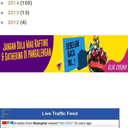
2014
(105)
►
2013
(13)
►
2012
(4)
►
Live Traffic Feed
A visitor from
Shanghai
viewed "
Mei 2021
"
22 secs ago