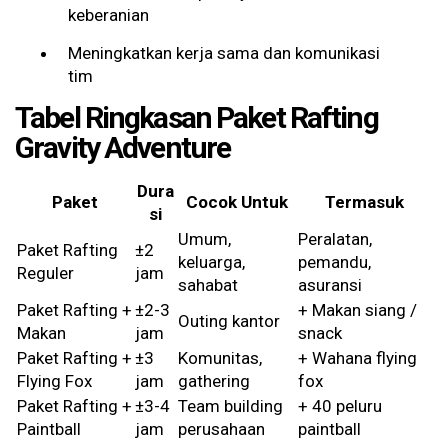
keberanian
Meningkatkan kerja sama dan komunikasi
tim
Tabel Ringkasan Paket Rafting
Gravity Adventure
Dura
Paket
Cocok Untuk
Termasuk
si
Umum,
Peralatan,
Paket Rafting
±2
keluarga,
pemandu,
Reguler
jam
sahabat
asuransi
Paket Rafting +
±2-3
+ Makan siang /
Outing kantor
Makan
jam
snack
Paket Rafting +
±3
Komunitas,
+ Wahana flying
Flying Fox
jam
gathering
fox
Paket Rafting +
±3-4
Team building
+ 40 peluru
Paintball
jam
perusahaan
paintball