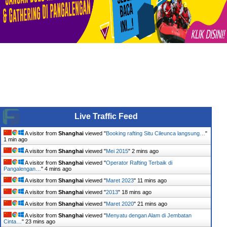
Live Traffic Feed
A visitor from
Shanghai
viewed "
Booking rafting Situ Cileunca langsung…
"
1 min ago
A visitor from
Shanghai
viewed "
Mei 2015
"
2 mins ago
A visitor from
Shanghai
viewed "
Operator Rafting Terbaik di
Pangalengan…
"
4 mins ago
A visitor from
Shanghai
viewed "
Maret 2023
"
11 mins ago
A visitor from
Shanghai
viewed "
2013
"
18 mins ago
A visitor from
Shanghai
viewed "
Maret 2020
"
21 mins ago
A visitor from
Shanghai
viewed "
Menyatu dengan Alam di Jembatan
Cinta…
"
23 mins ago