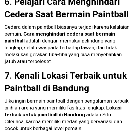
6. Pelajari Cara Menghindari
Cedera Saat Bermain Paintball
Cedera dalam paintball biasanya terjadi karena kelalaian
pemain.
Cara menghindari cedera saat bermain
paintball
adalah dengan memakai pelindung yang
lengkap, selalu waspada terhadap lawan, dan tidak
melakukan gerakan tiba-tiba yang bisa menyebabkan
jatuh atau terpeleset.
7. Kenali Lokasi Terbaik untuk
Paintball di Bandung
Jika ingin bermain paintball dengan pengalaman terbaik,
pilihlah arena yang memiliki fasilitas lengkap.
Lokasi
terbaik untuk paintball di Bandung
adalah Situ
Cileunca, karena memiliki medan yang bervariasi dan
cocok untuk berbagai level pemain.