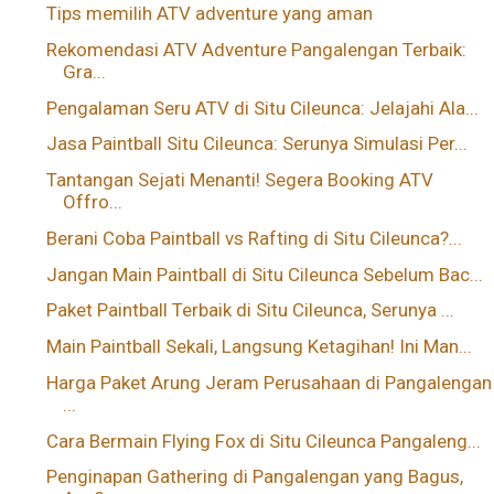
Tips memilih ATV adventure yang aman
Rekomendasi ATV Adventure Pangalengan Terbaik:
Gra...
Pengalaman Seru ATV di Situ Cileunca: Jelajahi Ala...
Jasa Paintball Situ Cileunca: Serunya Simulasi Per...
Tantangan Sejati Menanti! Segera Booking ATV
Offro...
Berani Coba Paintball vs Rafting di Situ Cileunca?...
Jangan Main Paintball di Situ Cileunca Sebelum Bac...
Paket Paintball Terbaik di Situ Cileunca, Serunya ...
Main Paintball Sekali, Langsung Ketagihan! Ini Man...
Harga Paket Arung Jeram Perusahaan di Pangalengan
...
Cara Bermain Flying Fox di Situ Cileunca Pangaleng...
Penginapan Gathering di Pangalengan yang Bagus,