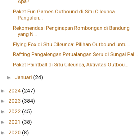
Apa?
Paket Fun Games Outbound di Situ Cileunca
Pangalen...
Rekomendasi Penginapan Rombongan di Bandung
yang N...
Flying Fox di Situ Cileunca: Pilihan Outbound untu...
Rafting Pangalengan Petualangan Seru di Sungai Pal...
Paket Paintball di Situ Cileunca, Aktivitas Outbou...
Januari
(24)
►
2024
(247)
►
2023
(384)
►
2022
(45)
►
2021
(38)
►
2020
(8)
►