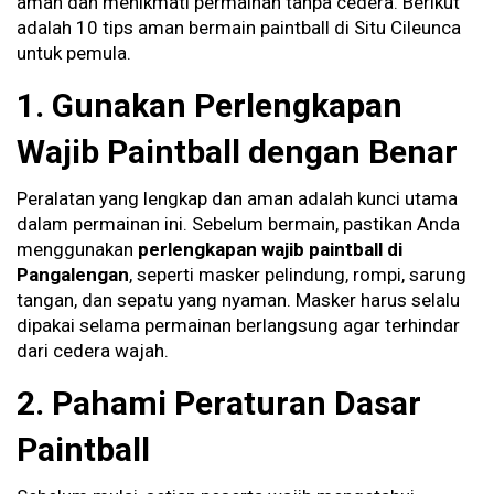
aman dan menikmati permainan tanpa cedera. Berikut
adalah 10 tips aman bermain paintball di Situ Cileunca
untuk pemula.
1. Gunakan Perlengkapan
Wajib Paintball dengan Benar
Peralatan yang lengkap dan aman adalah kunci utama
dalam permainan ini. Sebelum bermain, pastikan Anda
menggunakan
perlengkapan wajib paintball di
Pangalengan
, seperti masker pelindung, rompi, sarung
tangan, dan sepatu yang nyaman. Masker harus selalu
dipakai selama permainan berlangsung agar terhindar
dari cedera wajah.
2. Pahami Peraturan Dasar
Paintball