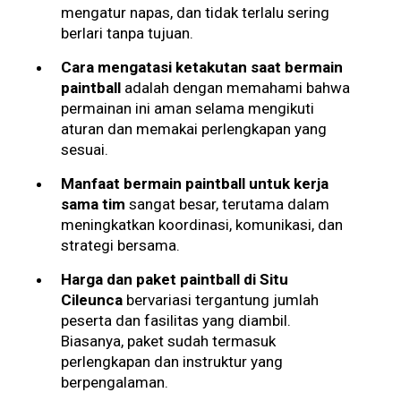
mengatur napas, dan tidak terlalu sering
berlari tanpa tujuan.
Cara mengatasi ketakutan saat bermain
paintball
adalah dengan memahami bahwa
permainan ini aman selama mengikuti
aturan dan memakai perlengkapan yang
sesuai.
Manfaat bermain paintball untuk kerja
sama tim
sangat besar, terutama dalam
meningkatkan koordinasi, komunikasi, dan
strategi bersama.
Harga dan paket paintball di Situ
Cileunca
bervariasi tergantung jumlah
peserta dan fasilitas yang diambil.
Biasanya, paket sudah termasuk
perlengkapan dan instruktur yang
berpengalaman.