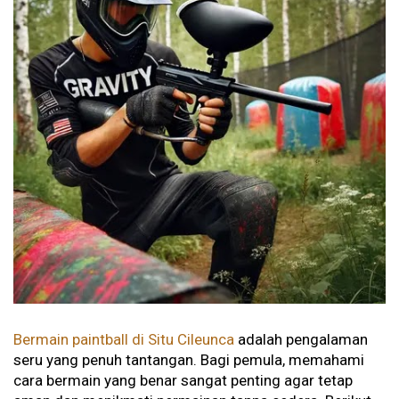
Bermain paintball di Situ Cileunca
adalah pengalaman
seru yang penuh tantangan. Bagi pemula, memahami
cara bermain yang benar sangat penting agar tetap