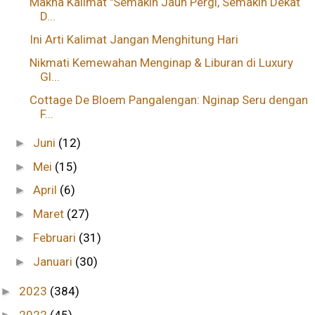
Makna Kalimat "Semakin Jauh Pergi, Semakin Dekat
D...
Ini Arti Kalimat Jangan Menghitung Hari
Nikmati Kemewahan Menginap & Liburan di Luxury
Gl...
Cottage De Bloem Pangalengan: Nginap Seru dengan
F...
Juni
(12)
►
Mei
(15)
►
April
(6)
►
Maret
(27)
►
Februari
(31)
►
Januari
(30)
►
2023
(384)
►
2022
(45)