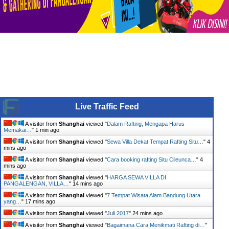
Live Traffic Feed
A visitor from
Shanghai
viewed "
Dalam Rafting, Mengapa Harus
Memakai…
"
1 min ago
A visitor from
Shanghai
viewed "
Sewa Villa Dekat Tempat Rafting Situ…
"
4
mins ago
A visitor from
Shanghai
viewed "
Cara booking rafting Situ Cileunca…
"
4
mins ago
A visitor from
Shanghai
viewed "
HARGA SEWA VILLA DI
PANGALENGAN, VILLA…
"
14 mins ago
A visitor from
Shanghai
viewed "
7 Tempat Wisata Alam Bandung Utara
yang…
"
17 mins ago
A visitor from
Shanghai
viewed "
Juli 2017
"
24 mins ago
A visitor from
Shanghai
viewed "
Bagaimana Cara Menikmati Rafting di…
"