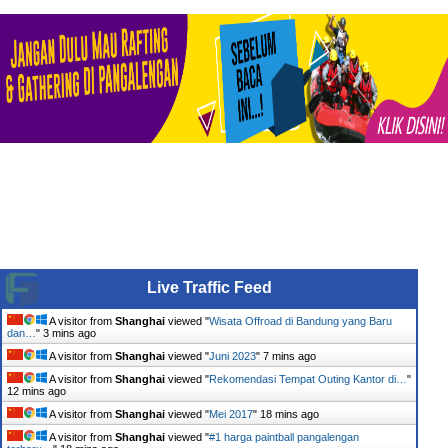
Live Traffic Feed
A visitor from
Shanghai
viewed "
Wisata Offroad di Bandung yang Baru
dan…
"
4 mins ago
A visitor from
Shanghai
viewed "
Juni 2023
"
7 mins ago
A visitor from
Shanghai
viewed "
Rekomendasi Tempat Outing Kantor di…
"
12 mins ago
A visitor from
Shanghai
viewed "
Mei 2017
"
18 mins ago
A visitor from
Shanghai
viewed "
#1 harga paintball pangalengan