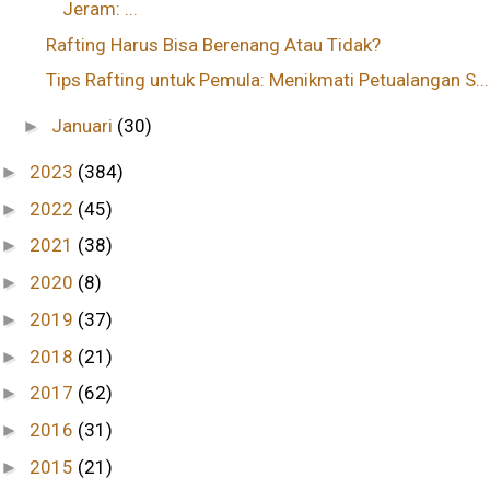
Jeram: ...
Rafting Harus Bisa Berenang Atau Tidak?
Tips Rafting untuk Pemula: Menikmati Petualangan S...
Januari
(30)
►
2023
(384)
►
2022
(45)
►
2021
(38)
►
2020
(8)
►
2019
(37)
►
2018
(21)
►
2017
(62)
►
2016
(31)
►
2015
(21)
►