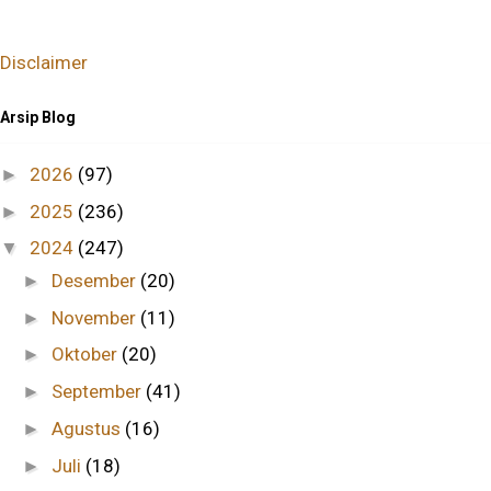
Disclaimer
Arsip Blog
2026
(97)
►
2025
(236)
►
2024
(247)
▼
Desember
(20)
►
November
(11)
►
Oktober
(20)
►
September
(41)
►
Agustus
(16)
►
Juli
(18)
►