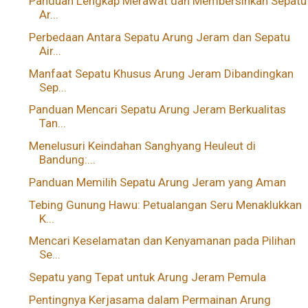
Panduan Lengkap Merawat dan Membersihkan Sepatu
Ar...
Perbedaan Antara Sepatu Arung Jeram dan Sepatu
Air...
Manfaat Sepatu Khusus Arung Jeram Dibandingkan
Sep...
Panduan Mencari Sepatu Arung Jeram Berkualitas
Tan...
Menelusuri Keindahan Sanghyang Heuleut di
Bandung:...
Panduan Memilih Sepatu Arung Jeram yang Aman
Tebing Gunung Hawu: Petualangan Seru Menaklukkan
K...
Mencari Keselamatan dan Kenyamanan pada Pilihan
Se...
Sepatu yang Tepat untuk Arung Jeram Pemula
Pentingnya Kerjasama dalam Permainan Arung