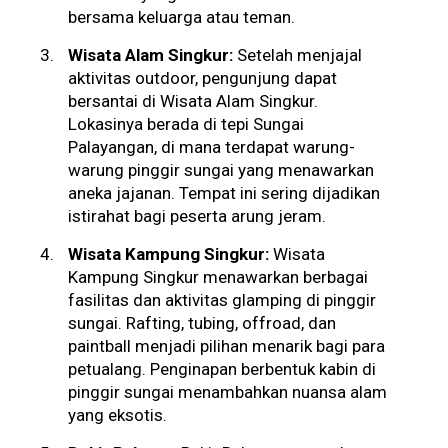
bersama keluarga atau teman.
Wisata Alam Singkur:
Setelah menjajal
aktivitas outdoor, pengunjung dapat
bersantai di Wisata Alam Singkur.
Lokasinya berada di tepi Sungai
Palayangan, di mana terdapat warung-
warung pinggir sungai yang menawarkan
aneka jajanan. Tempat ini sering dijadikan
istirahat bagi peserta arung jeram.
Wisata Kampung Singkur:
Wisata
Kampung Singkur menawarkan berbagai
fasilitas dan aktivitas glamping di pinggir
sungai. Rafting, tubing, offroad, dan
paintball menjadi pilihan menarik bagi para
petualang. Penginapan berbentuk kabin di
pinggir sungai menambahkan nuansa alam
yang eksotis.