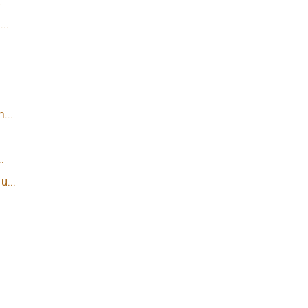
.
..
...
.
.
...