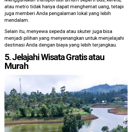
atau metro tidak hanya dapat menghemat uang, tetapi
juga memberi Anda pengalaman lokal yang lebih
mendalam.
Selain itu, menyewa sepeda atau skuter juga bisa
menjadi pilihan yang menyenangkan untuk menjelajahi
destinasi Anda dengan biaya yang lebih terjangkau.
5. Jelajahi Wisata Gratis atau
Murah