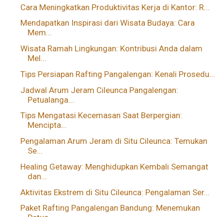
Cara Meningkatkan Produktivitas Kerja di Kantor: R...
Mendapatkan Inspirasi dari Wisata Budaya: Cara
Mem...
Wisata Ramah Lingkungan: Kontribusi Anda dalam
Mel...
Tips Persiapan Rafting Pangalengan: Kenali Prosedu...
Jadwal Arum Jeram Cileunca Pangalengan:
Petualanga...
Tips Mengatasi Kecemasan Saat Berpergian:
Mencipta...
Pengalaman Arum Jeram di Situ Cileunca: Temukan
Se...
Healing Getaway: Menghidupkan Kembali Semangat
dan...
Aktivitas Ekstrem di Situ Cileunca: Pengalaman Ser...
Paket Rafting Pangalengan Bandung: Menemukan