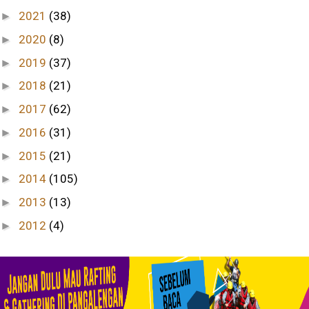
2021
(38)
►
2020
(8)
►
2019
(37)
►
2018
(21)
►
2017
(62)
►
2016
(31)
►
2015
(21)
►
2014
(105)
►
2013
(13)
►
2012
(4)
►