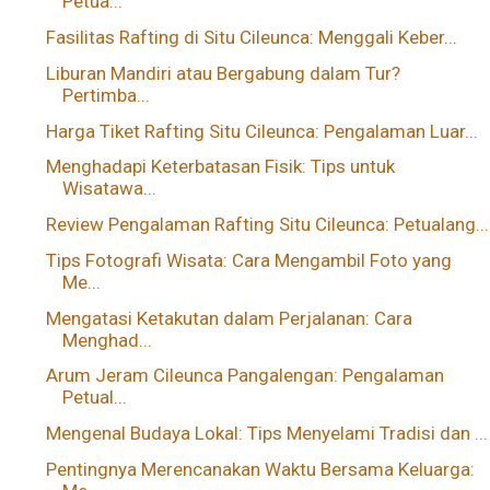
Petua...
Fasilitas Rafting di Situ Cileunca: Menggali Keber...
Liburan Mandiri atau Bergabung dalam Tur?
Pertimba...
Harga Tiket Rafting Situ Cileunca: Pengalaman Luar...
Menghadapi Keterbatasan Fisik: Tips untuk
Wisatawa...
Review Pengalaman Rafting Situ Cileunca: Petualang...
Tips Fotografi Wisata: Cara Mengambil Foto yang
Me...
Mengatasi Ketakutan dalam Perjalanan: Cara
Menghad...
Arum Jeram Cileunca Pangalengan: Pengalaman
Petual...
Mengenal Budaya Lokal: Tips Menyelami Tradisi dan ...
Pentingnya Merencanakan Waktu Bersama Keluarga: