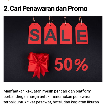
2. Cari Penawaran dan Promo
Manfaatkan kekuatan mesin pencari dan platform
perbandingan harga untuk menemukan penawaran
terbaik untuk tiket pesawat, hotel, dan kegiatan liburan