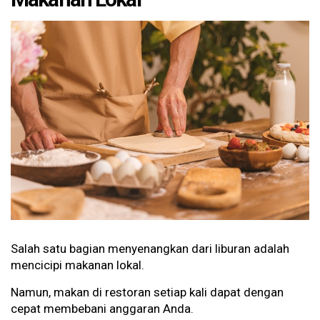
Salah satu bagian menyenangkan dari liburan adalah
mencicipi makanan lokal.
Namun, makan di restoran setiap kali dapat dengan
cepat membebani anggaran Anda.