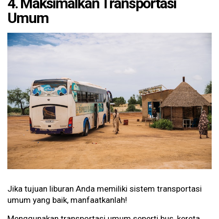
4. Maksimalkan Transportasi
Umum
Jika tujuan liburan Anda memiliki sistem transportasi
umum yang baik, manfaatkanlah!
Menggunakan transportasi umum seperti bus, kereta,