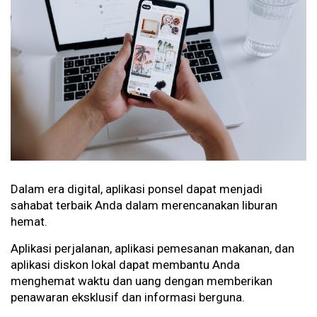
Dalam era digital, aplikasi ponsel dapat menjadi
sahabat terbaik Anda dalam merencanakan liburan
hemat.
Aplikasi perjalanan, aplikasi pemesanan makanan, dan
aplikasi diskon lokal dapat membantu Anda
menghemat waktu dan uang dengan memberikan
penawaran eksklusif dan informasi berguna.