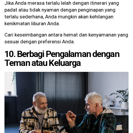
Jika Anda merasa terlalu lelah dengan itinerari yang
padat atau tidak nyaman dengan penginapan yang
terlalu sederhana, Anda mungkin akan kehilangan
kenikmatan liburan Anda.
Cari keseimbangan antara hemat dan kenyamanan yang
sesuai dengan preferensi Anda.
10. Berbagi Pengalaman dengan
Teman atau Keluarga