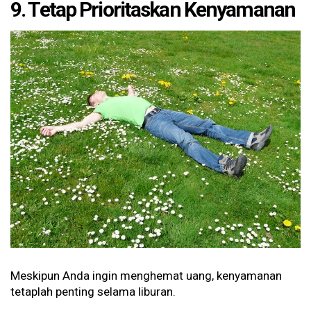
9. Tetap Prioritaskan Kenyamanan
Meskipun Anda ingin menghemat uang, kenyamanan
tetaplah penting selama liburan.