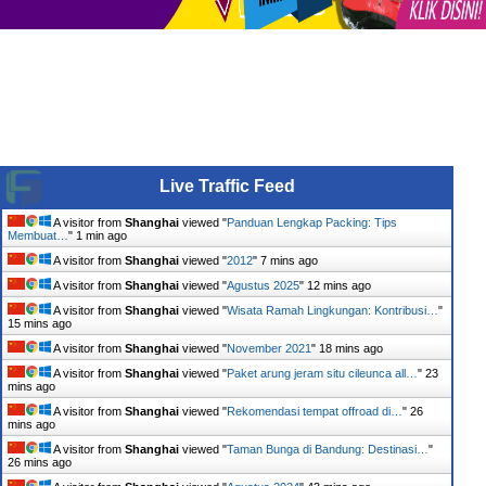
Live Traffic Feed
A visitor from
Shanghai
viewed "
Panduan Lengkap Packing: Tips
Membuat…
"
1 min ago
A visitor from
Shanghai
viewed "
2012
"
7 mins ago
A visitor from
Shanghai
viewed "
Agustus 2025
"
12 mins ago
A visitor from
Shanghai
viewed "
Wisata Ramah Lingkungan: Kontribusi…
"
15 mins ago
A visitor from
Shanghai
viewed "
November 2021
"
18 mins ago
A visitor from
Shanghai
viewed "
Paket arung jeram situ cileunca all…
"
23
mins ago
A visitor from
Shanghai
viewed "
Rekomendasi tempat offroad di…
"
26
mins ago
A visitor from
Shanghai
viewed "
Taman Bunga di Bandung: Destinasi…
"
26 mins ago