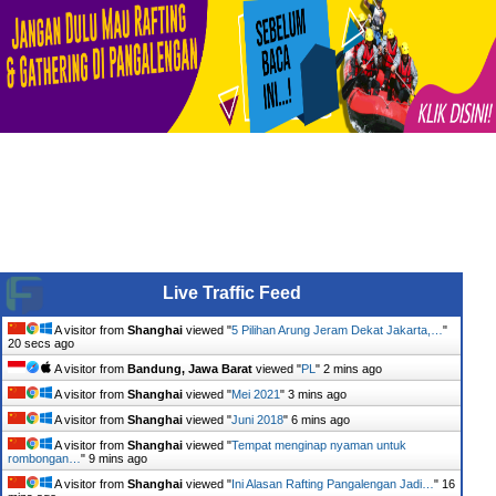
Live Traffic Feed
A visitor from
Shanghai
viewed "
5 Pilihan Arung Jeram Dekat Jakarta,…
"
20 secs ago
A visitor from
Bandung, Jawa Barat
viewed "
PL
"
2 mins ago
A visitor from
Shanghai
viewed "
Mei 2021
"
3 mins ago
A visitor from
Shanghai
viewed "
Juni 2018
"
6 mins ago
A visitor from
Shanghai
viewed "
Tempat menginap nyaman untuk
rombongan…
"
9 mins ago
A visitor from
Shanghai
viewed "
Ini Alasan Rafting Pangalengan Jadi…
"
16