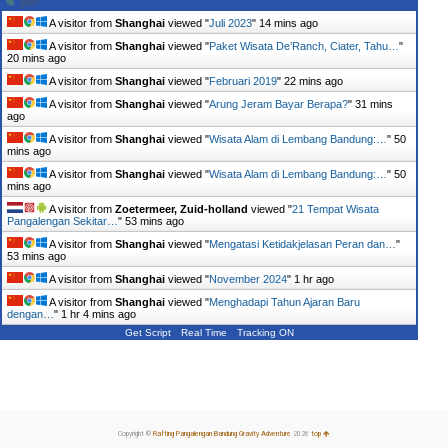
A visitor from
Shanghai
viewed "
Juli 2023
"
14 mins ago
A visitor from
Shanghai
viewed "
Paket Wisata De’Ranch, Ciater, Tahu…
"
20 mins ago
A visitor from
Shanghai
viewed "
Februari 2019
"
22 mins ago
A visitor from
Shanghai
viewed "
Arung Jeram Bayar Berapa?
"
31 mins
ago
A visitor from
Shanghai
viewed "
Wisata Alam di Lembang Bandung:…
"
50
mins ago
A visitor from
Shanghai
viewed "
Wisata Alam di Lembang Bandung:…
"
50
mins ago
A visitor from
Zoetermeer, Zuid-holland
viewed "
21 Tempat Wisata
Pangalengan Sekitar…
"
53 mins ago
A visitor from
Shanghai
viewed "
Mengatasi Ketidakjelasan Peran dan…
"
53 mins ago
A visitor from
Shanghai
viewed "
November 2024
"
1 hr ago
A visitor from
Shanghai
viewed "
Menghadapi Tahun Ajaran Baru
dengan…
"
1 hr 4 mins ago
Get Script
Real Time
Tracking ON
Copyright ©
Rafting Pangalengan Bandung Gravity Adventure
2026
top