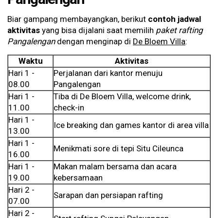
Biar gampang membayangkan, berikut
contoh jadwal
aktivitas
yang bisa dijalani saat memilih
paket rafting
Pangalengan
dengan menginap di
De Bloem Villa
:
Waktu
Aktivitas
Hari 1 -
Perjalanan dari kantor menuju
08.00
Pangalengan
Hari 1 -
Tiba di De Bloem Villa, welcome drink,
11.00
check-in
Hari 1 -
Ice breaking dan games kantor di area villa
13.00
Hari 1 -
Menikmati sore di tepi Situ Cileunca
16.00
Hari 1 -
Makan malam bersama dan acara
19.00
kebersamaan
Hari 2 -
Sarapan dan persiapan rafting
07.00
Hari 2 -