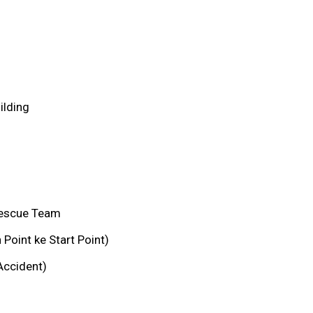
lding
Rescue Team
 Point ke Start Point)
Accident)