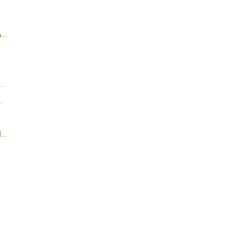
..
..
.
..
.