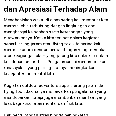
dan Apresiasi Terhadap Alam
Menghabiskan waktu di alam sering kali membuat kita
merasa lebih terhubung dengan lingkungan dan
menghargai keindahan serta ketenangan yang
ditawarkannya. Ketika kita terlibat dalam kegiatan
seperti arung jeram atau flying fox, kita sering kali
merasa kagum dengan pemandangan yang memukau
atau keagungan alam yang jarang kita saksikan dalam
kehidupan sehari-hari. Pengalaman ini menumbuhkan
rasa syukur, yang pada gilirannya meningkatkan
kesejahteraan mental kita.
Kegiatan outdoor adventure seperti arung jeram dan
flying fox tidak hanya menawarkan pengalaman yang
mendebarkan, tetapi juga memberikan manfaat yang
luas bagi kesehatan mental dan fisik kita.
Dari pengurangan stres hingga peningkatan