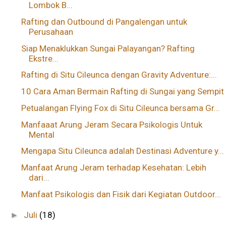
Lombok B...
Rafting dan Outbound di Pangalengan untuk
Perusahaan
Siap Menaklukkan Sungai Palayangan? Rafting
Ekstre...
Rafting di Situ Cileunca dengan Gravity Adventure:...
10 Cara Aman Bermain Rafting di Sungai yang Sempit
Petualangan Flying Fox di Situ Cileunca bersama Gr...
Manfaaat Arung Jeram Secara Psikologis Untuk
Mental
Mengapa Situ Cileunca adalah Destinasi Adventure y...
Manfaat Arung Jeram terhadap Kesehatan: Lebih
dari...
Manfaat Psikologis dan Fisik dari Kegiatan Outdoor...
Juli
(18)
►