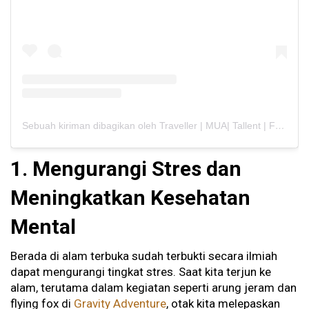
Sebuah kiriman dibagikan oleh Traveller | MUA| Tallent | Foodies | Backpacker ala difta (@hayydiifthaa_)
1. Mengurangi Stres dan
Meningkatkan Kesehatan
Mental
Berada di alam terbuka sudah terbukti secara ilmiah
dapat mengurangi tingkat stres. Saat kita terjun ke
alam, terutama dalam kegiatan seperti arung jeram dan
flying fox di
Gravity Adventure
, otak kita melepaskan