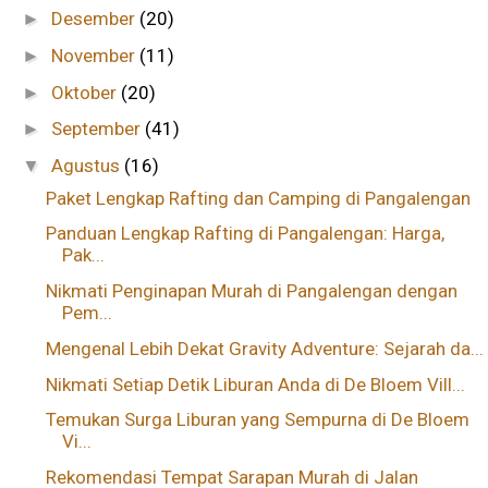
Desember
(20)
►
November
(11)
►
Oktober
(20)
►
September
(41)
►
Agustus
(16)
▼
Paket Lengkap Rafting dan Camping di Pangalengan
Panduan Lengkap Rafting di Pangalengan: Harga,
Pak...
Nikmati Penginapan Murah di Pangalengan dengan
Pem...
Mengenal Lebih Dekat Gravity Adventure: Sejarah da...
Nikmati Setiap Detik Liburan Anda di De Bloem Vill...
Temukan Surga Liburan yang Sempurna di De Bloem
Vi...
Rekomendasi Tempat Sarapan Murah di Jalan