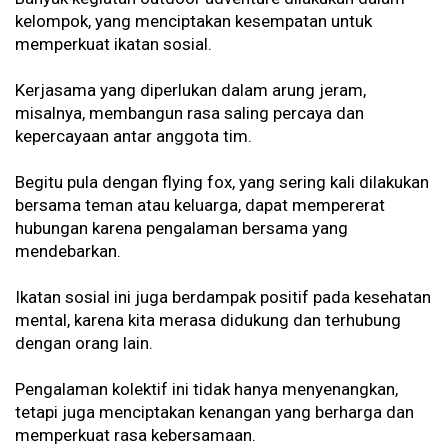
kelompok, yang menciptakan kesempatan untuk
memperkuat ikatan sosial.
Kerjasama yang diperlukan dalam arung jeram,
misalnya, membangun rasa saling percaya dan
kepercayaan antar anggota tim.
Begitu pula dengan flying fox, yang sering kali dilakukan
bersama teman atau keluarga, dapat mempererat
hubungan karena pengalaman bersama yang
mendebarkan.
Ikatan sosial ini juga berdampak positif pada kesehatan
mental, karena kita merasa didukung dan terhubung
dengan orang lain.
Pengalaman kolektif ini tidak hanya menyenangkan,
tetapi juga menciptakan kenangan yang berharga dan
memperkuat rasa kebersamaan.