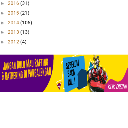
2016
(31)
►
2015
(21)
►
2014
(105)
►
2013
(13)
►
2012
(4)
►