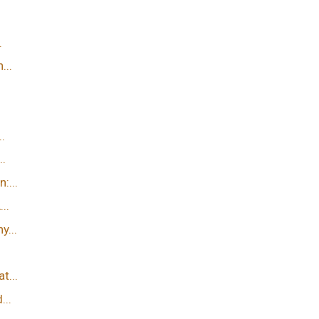
.
...
.
..
:...
..
y...
t...
...