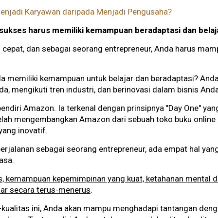
enjadi Karyawan daripada Menjadi Pengusaha?
 sukses harus memiliki kemampuan beradaptasi dan bela
n cepat, dan sebagai seorang entrepreneur, Anda harus ma
da memiliki kemampuan untuk belajar dan beradaptasi? An
, mengikuti tren industri, dan berinovasi dalam bisnis And
pendiri Amazon. Ia terkenal dengan prinsipnya "Day One" y
a telah mengembangkan Amazon dari sebuah toko buku online 
yang inovatif.
rjalanan sebagai seorang entrepreneur, ada empat hal yang
iasa.
las, kemampuan kepemimpinan yang kuat, ketahanan mental da
ar secara terus-menerus
.
ualitas ini, Anda akan mampu menghadapi tantangan denga