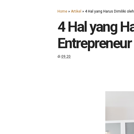
Home
»
Artikel
»
4 Hal yang Harus Dimiliki ole
4 Hal yang Ha
Entrepreneur
di
09.20