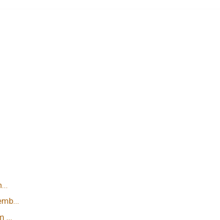
...
mb...
 ...