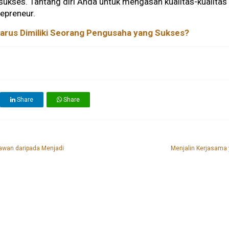
sukses. Tantang diri Anda untuk mengasah kualitas-kualitas i
epreneur.
Harus Dimiliki Seorang Pengusaha yang Sukses?
Share
Share
awan daripada Menjadi
Menjalin Kerjasama